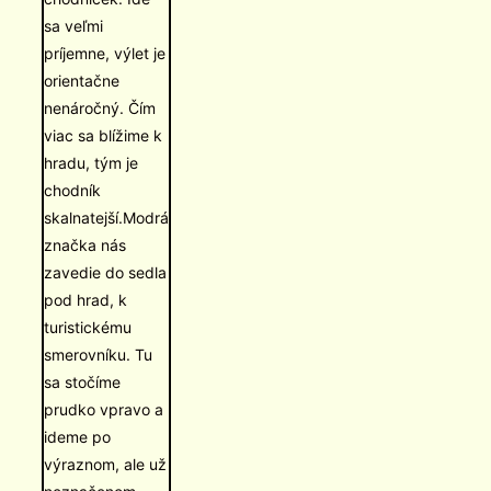
sa veľmi
príjemne, výlet je
orientačne
nenáročný. Čím
viac sa blížime k
hradu, tým je
chodník
skalnatejší.Modrá
značka nás
zavedie do sedla
pod hrad, k
turistickému
smerovníku. Tu
sa stočíme
prudko vpravo a
ideme po
výraznom, ale už