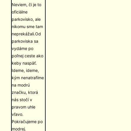
Neviem, či je to
oficiálne
parkovisko, ale
nikomu sme tam
neprekážali.Od
parkoviska sa
vydáme po
poľnej ceste ako
keby naspäť.
Ideme, ideme,
kým nenatrafíme
na modrú
značku, ktorá
nás stočí v
pravom uhle
vľavo.
Pokračujeme po
modrej.