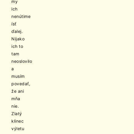
my
ich
nenútime
ísť
ďalej.
Nijako
ich to
tam
neoslovilo
a
musím
povedať,
že ani
mňa
nie.
Zlatý
klinec
výletu