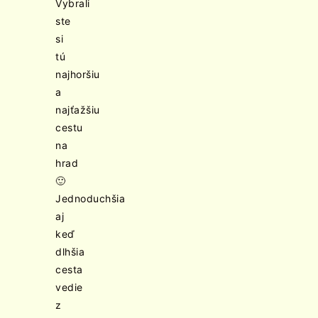
Vybrali
ste
si
tú
najhoršiu
a
najťažšiu
cestu
na
hrad
🙂
Jednoduchšia
aj
keď
dlhšia
cesta
vedie
z