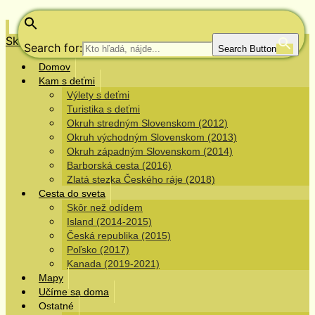
Skip to content
Search for:
Search Button
Domov
Kam s deťmi
Výlety s deťmi
Turistika s deťmi
Okruh stredným Slovenskom (2012)
Okruh východným Slovenskom (2013)
Okruh západným Slovenskom (2014)
Barborská cesta (2016)
Zlatá stezka Českého ráje (2018)
Cesta do sveta
Skôr než odídem
Island (2014-2015)
Česká republika (2015)
Poľsko (2017)
Kanada (2019-2021)
Mapy
Učíme sa doma
Ostatné