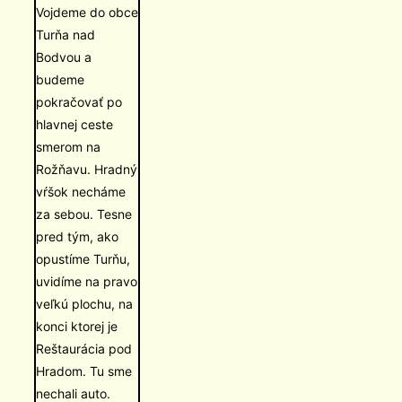
Vojdeme do obce
Turňa nad
Bodvou a
budeme
pokračovať po
hlavnej ceste
smerom na
Rožňavu. Hradný
vŕšok necháme
za sebou. Tesne
pred tým, ako
opustíme Turňu,
uvidíme na pravo
veľkú plochu, na
konci ktorej je
Reštaurácia pod
Hradom. Tu sme
nechali auto.