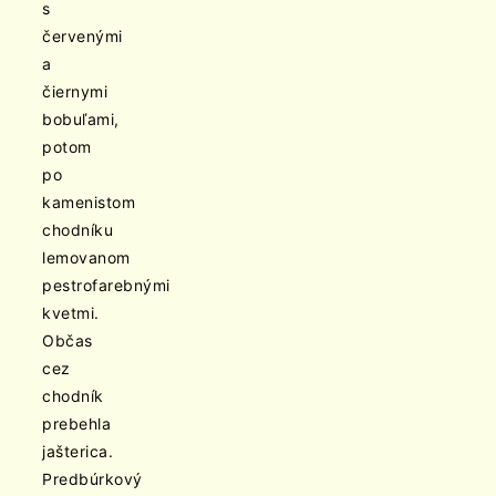
s
červenými
a
čiernymi
bobuľami,
potom
po
kamenistom
chodníku
lemovanom
pestrofarebnými
kvetmi.
Občas
cez
chodník
prebehla
jašterica.
Predbúrkový