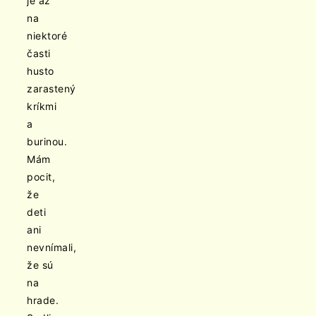
je až
na
niektoré
časti
husto
zarastený
kríkmi
a
burinou.
Mám
pocit,
že
deti
ani
nevnímali,
že sú
na
hrade.