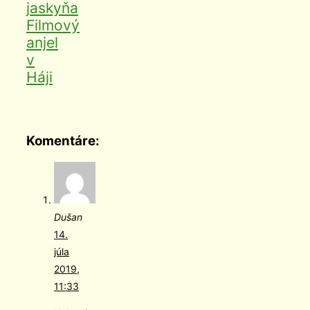
jaskyňa
Filmový
anjel
v
Háji
Komentáre:
Dušan
14.
júla
2019,
11:33