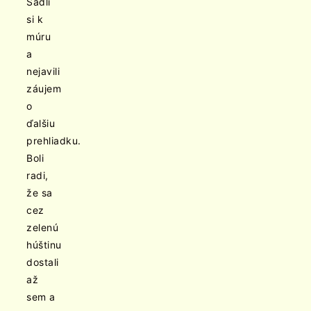
Sadli
si k
múru
a
nejavili
záujem
o
ďalšiu
prehliadku.
Boli
radi,
že sa
cez
zelenú
húštinu
dostali
až
sem a