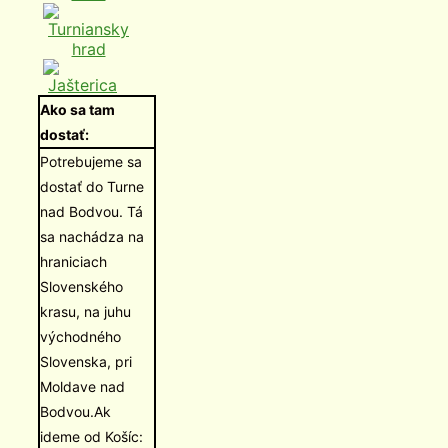
Ako sa tam
dostať:
Potrebujeme sa
dostať do Turne
nad Bodvou. Tá
sa nachádza na
hraniciach
Slovenského
krasu, na juhu
východného
Slovenska, pri
Moldave nad
Bodvou.Ak
ideme od Košíc: