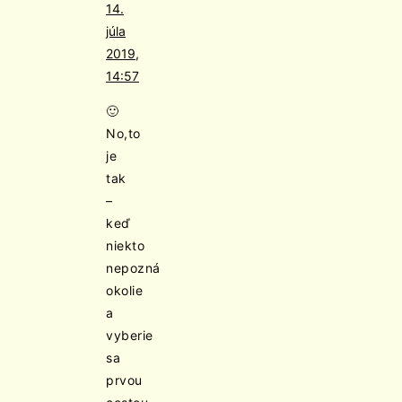
14.
júla
2019,
14:57
🙂
No,to
je
tak
–
keď
niekto
nepozná
okolie
a
vyberie
sa
prvou