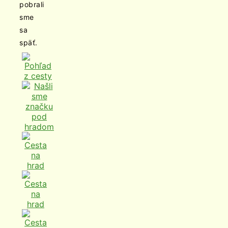
pobrali
sme
sa
späť.