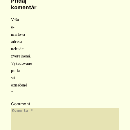
Pridaj
komentár
Vaša
e-
mailová
adresa
nebude
zverejnená.
Vyžadované
polia
sú
označené
*
Comment