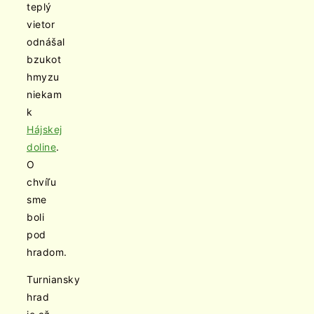
teplý
vietor
odnášal
bzukot
hmyzu
niekam
k
Hájskej
doline
.
O
chvíľu
sme
boli
pod
hradom.
Turniansky
hrad