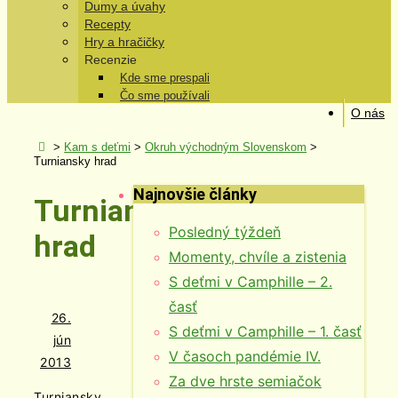
Dumy a úvahy
Recepty
Hry a hračičky
Recenzie
Kde sme prespali
Čo sme používali
O nás
>
Kam s deťmi
>
Okruh východným Slovenskom
>
Turniansky hrad
Najnovšie články
Turniansky
Posledný týždeň
hrad
Momenty, chvíle a zistenia
S deťmi v Camphille – 2.
časť
26.
S deťmi v Camphille – 1. časť
jún
V časoch pandémie IV.
2013
Za dve hrste semiačok
Turniansky