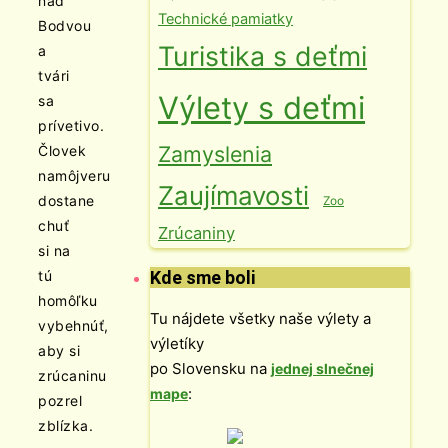
nad
Technické pamiatky
Bodvou
Turistika s deťmi
a
tvári
Výlety s deťmi
sa
prívetivo.
Zamyslenia
Človek
namôjveru
Zaujímavosti
dostane
Zoo
chuť
Zrúcaniny
si na
Kde sme boli
tú
homôľku
Tu nájdete všetky naše výlety a
vybehnúť,
výletíky
aby si
po Slovensku na
jednej slnečnej
zrúcaninu
:
mape
pozrel
zblízka.