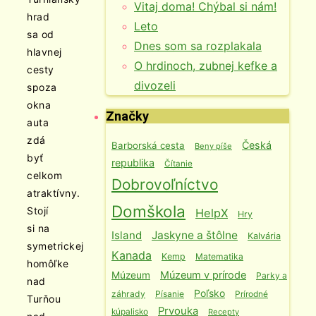
Vitaj doma! Chýbal si nám!
hrad
Leto
sa od
Dnes som sa rozplakala
hlavnej
O hrdinoch, zubnej kefke a
cesty
divozeli
spoza
okna
Značky
auta
zdá
Česká
Barborská cesta
Beny píše
byť
republika
Čítanie
celkom
Dobrovoľníctvo
atraktívny.
Domškola
Stojí
HelpX
Hry
si na
Island
Jaskyne a štôlne
Kalvária
symetrickej
Kanada
Kemp
Matematika
homôľke
Múzeum v prírode
Múzeum
Parky a
nad
Poľsko
záhrady
Písanie
Prírodné
Turňou
Prvouka
kúpalisko
Recepty