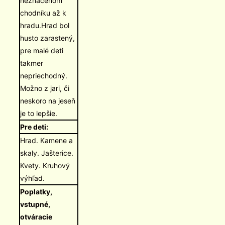
neznačenom
chodníku až k
hradu.Hrad bol
husto zarastený,
pre malé deti
takmer
nepriechodný.
Možno z jari, či
neskoro na jeseň
je to lepšie.
Pre deti:
Hrad. Kamene a
skaly. Jašterice.
Kvety. Kruhový
výhľad.
Poplatky,
vstupné,
otváracie