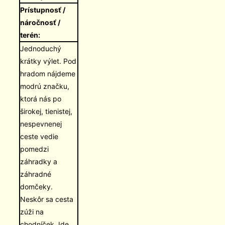
Prístupnosť /
náročnosť /
terén:
Jednoduchý
krátky výlet. Pod
hradom nájdeme
modrú značku,
ktorá nás po
širokej, tienistej,
nespevnenej
ceste vedie
pomedzi
záhradky a
záhradné
domčeky.
Neskôr sa cesta
zúži na
chodníček. Ide