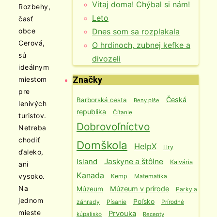
Vitaj doma! Chýbal si nám!
Rozbehy,
Leto
časť
Dnes som sa rozplakala
obce
Cerová,
O hrdinoch, zubnej kefke a
sú
divozeli
ideálnym
Značky
miestom
pre
Česká
Barborská cesta
Beny píše
lenivých
republika
Čítanie
turistov.
Dobrovoľníctvo
Netreba
chodiť
Domškola
HelpX
Hry
ďaleko,
Island
Jaskyne a štôlne
Kalvária
ani
Kanada
vysoko.
Kemp
Matematika
Na
Múzeum v prírode
Múzeum
Parky a
jednom
Poľsko
záhrady
Písanie
Prírodné
mieste
Prvouka
kúpalisko
Recepty