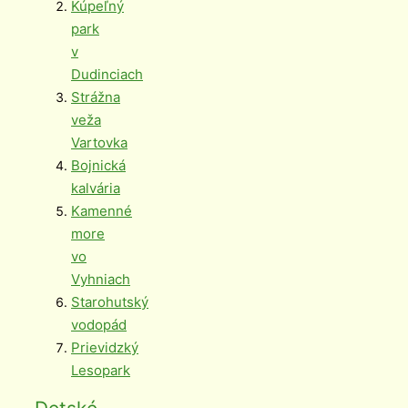
Kúpeľný
park
v
Dudinciach
Strážna
veža
Vartovka
Bojnická
kalvária
Kamenné
more
vo
Vyhniach
Starohutský
vodopád
Prievidzký
Lesopark