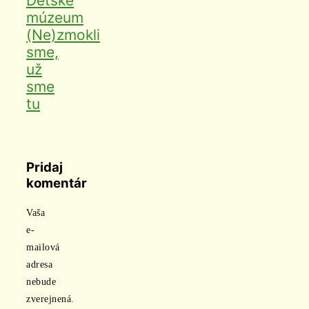
Detské
múzeum
(Ne)zmokli
sme,
už
sme
tu
Pridaj
komentár
Vaša
e-
mailová
adresa
nebude
zverejnená.