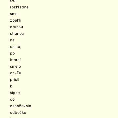
Od
rozhľadne
sme
zbehli
druhou
stranou
na
cestu,
po
ktorej
sme o
chvíľu
prišli
k
šípke
čo
označovala
odbočku