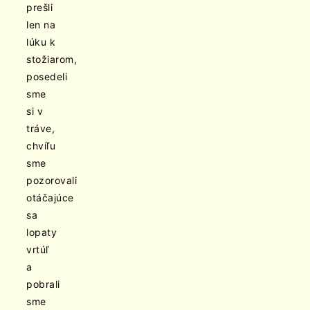
prešli
len na
lúku k
stožiarom,
posedeli
sme
si v
tráve,
chvíľu
sme
pozorovali
otáčajúce
sa
lopaty
vrtúľ
a
pobrali
sme