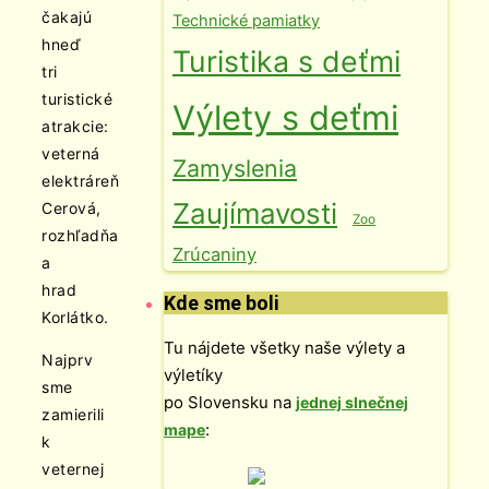
čakajú
Technické pamiatky
hneď
Turistika s deťmi
tri
turistické
Výlety s deťmi
atrakcie:
veterná
Zamyslenia
elektráreň
Zaujímavosti
Cerová,
Zoo
rozhľadňa
Zrúcaniny
a
hrad
Kde sme boli
Korlátko.
Tu nájdete všetky naše výlety a
Najprv
výletíky
sme
po Slovensku na
jednej slnečnej
zamierili
:
mape
k
veternej