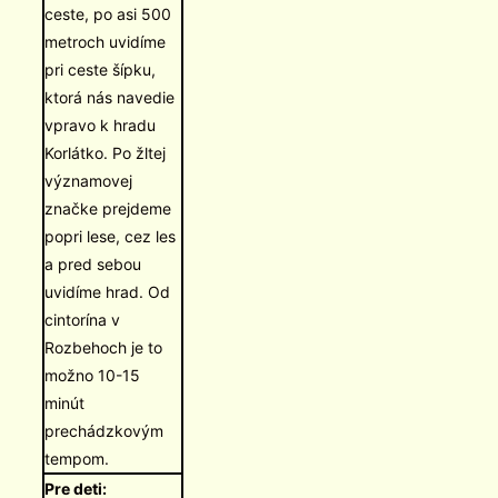
ceste, po asi 500
metroch uvidíme
pri ceste šípku,
ktorá nás navedie
vpravo k hradu
Korlátko. Po žltej
významovej
značke prejdeme
popri lese, cez les
a pred sebou
uvidíme hrad. Od
cintorína v
Rozbehoch je to
možno 10-15
minút
prechádzkovým
tempom.
Pre deti: