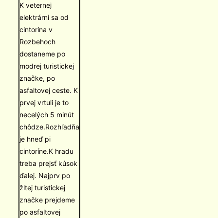
K veternej
elektrárni sa od
cintorína v
Rozbehoch
dostaneme po
modrej turistickej
značke, po
asfaltovej ceste. K
prvej vrtuli je to
necelých 5 minút
chôdze.Rozhľadňa
je hneď pi
cintoríne.K hradu
treba prejsť kúsok
ďalej. Najprv po
žltej turistickej
značke prejdeme
po asfaltovej