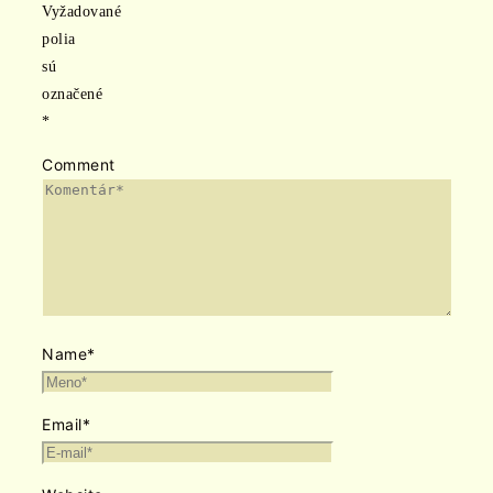
Vyžadované
polia
sú
označené
*
Comment
Name
*
Email
*