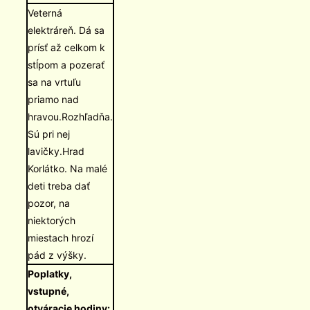
Veterná
elektráreň. Dá sa
prísť až celkom k
stĺpom a pozerať
sa na vrtuľu
priamo nad
hravou.Rozhľadňa.
Sú pri nej
lavičky.Hrad
Korlátko. Na malé
deti treba dať
pozor, na
niektorých
miestach hrozí
pád z výšky.
Poplatky,
vstupné,
otváracie hodiny: