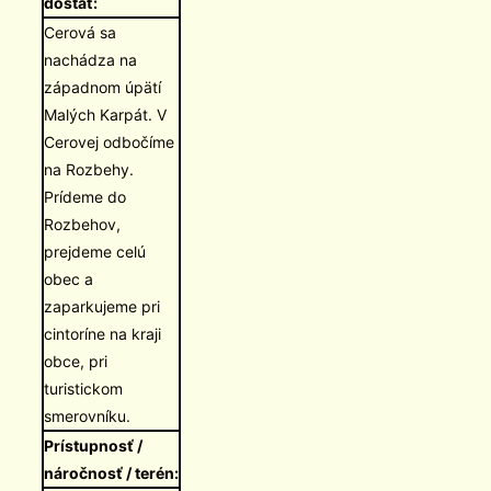
dostať:
Cerová sa
nachádza na
západnom úpätí
Malých Karpát. V
Cerovej odbočíme
na Rozbehy.
Prídeme do
Rozbehov,
prejdeme celú
obec a
zaparkujeme pri
cintoríne na kraji
obce, pri
turistickom
smerovníku.
Prístupnosť /
náročnosť / terén: