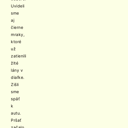
Uvideli
sme
aj
čierne
mraky,
ktoré
už
zatienili
žlté
lány v
diaľke.
Zišli
sme
späť
k
autu.
Pršať
začalo