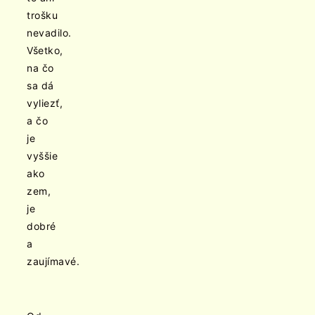
trošku
nevadilo.
Všetko,
na čo
sa dá
vyliezť,
a čo
je
vyššie
ako
zem,
je
dobré
a
zaujímavé.