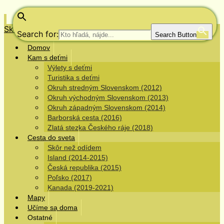
Skip to content
Search for:
Search Button
Domov
Kam s deťmi
Výlety s deťmi
Turistika s deťmi
Okruh stredným Slovenskom (2012)
Okruh východným Slovenskom (2013)
Okruh západným Slovenskom (2014)
Barborská cesta (2016)
Zlatá stezka Českého ráje (2018)
Cesta do sveta
Skôr než odídem
Island (2014-2015)
Česká republika (2015)
Poľsko (2017)
Kanada (2019-2021)
Mapy
Učíme sa doma
Ostatné