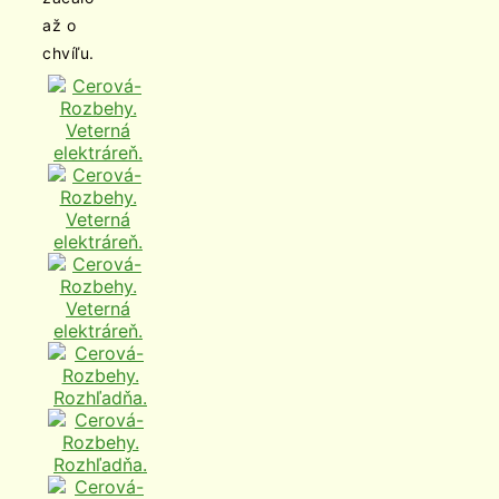
až o
chvíľu.