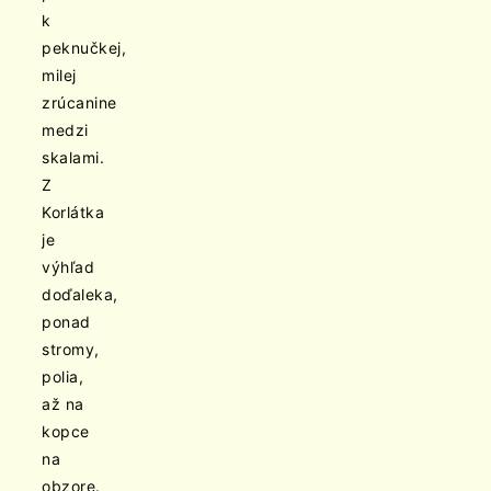
k
peknučkej,
milej
zrúcanine
medzi
skalami.
Z
Korlátka
je
výhľad
doďaleka,
ponad
stromy,
polia,
až na
kopce
na
obzore.