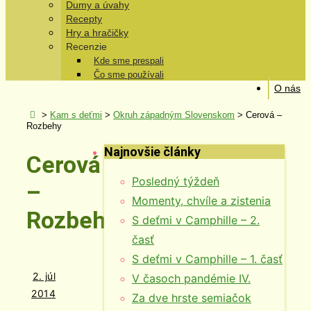
Dumy a úvahy
Recepty
Hry a hračičky
Recenzie
Kde sme prespali
Čo sme používali
O nás
>
Kam s deťmi
>
Okruh západným Slovenskom
>
Cerová –
Rozbehy
Najnovšie články
Cerová
Posledný týždeň
–
Momenty, chvíle a zistenia
Rozbehy
S deťmi v Camphille – 2.
časť
S deťmi v Camphille – 1. časť
2. júl
V časoch pandémie IV.
2014
Za dve hrste semiačok