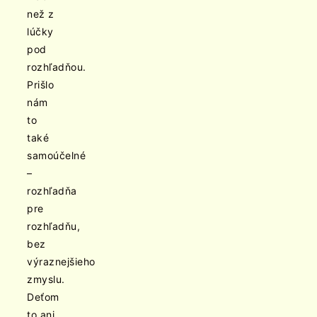
než z
lúčky
pod
rozhľadňou.
Prišlo
nám
to
také
samoúčelné
–
rozhľadňa
pre
rozhľadňu,
bez
výraznejšieho
zmyslu.
Deťom
to ani