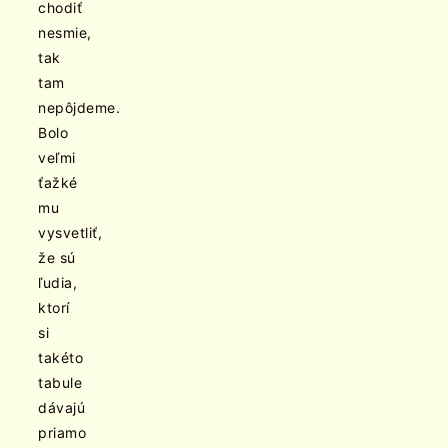
chodiť
nesmie,
tak
tam
nepôjdeme.
Bolo
veľmi
ťažké
mu
vysvetliť,
že sú
ľudia,
ktorí
si
takéto
tabule
dávajú
priamo