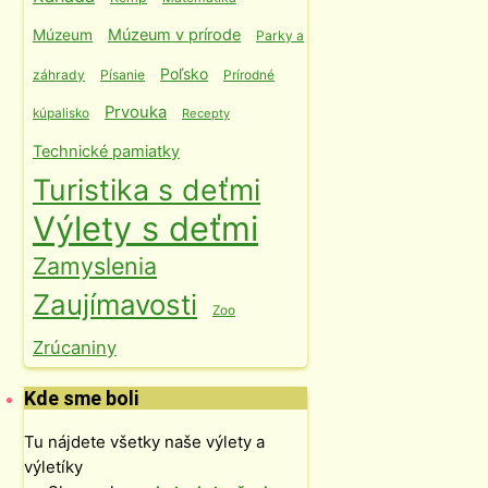
Múzeum v prírode
Múzeum
Parky a
Poľsko
záhrady
Písanie
Prírodné
Prvouka
kúpalisko
Recepty
Technické pamiatky
Turistika s deťmi
Výlety s deťmi
Zamyslenia
Zaujímavosti
Zoo
Zrúcaniny
Kde sme boli
Tu nájdete všetky naše výlety a
výletíky