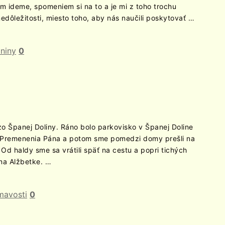
 ideme, spomeniem si na to a je mi z toho trochu
nedôležitosti, miesto toho, aby nás naučili poskytovať …
niny
0
o Španej Doliny. Ráno bolo parkovisko v Španej Doline
u Premenenia Pána a potom sme pomedzi domy prešli na
Od haldy sme sa vrátili späť na cestu a popri tichých
na Alžbetke. …
mavosti
0