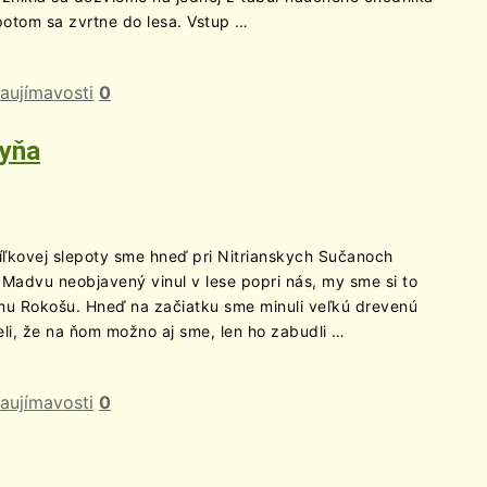
potom sa zvrtne do lesa. Vstup …
aujímavosti
0
kyňa
íľkovej slepoty sme hneď pri Nitrianskych Sučanoch
 Madvu neobjavený vinul v lese popri nás, my sme si to
ému Rokošu. Hneď na začiatku sme minuli veľkú drevenú
eli, že na ňom možno aj sme, len ho zabudli …
aujímavosti
0