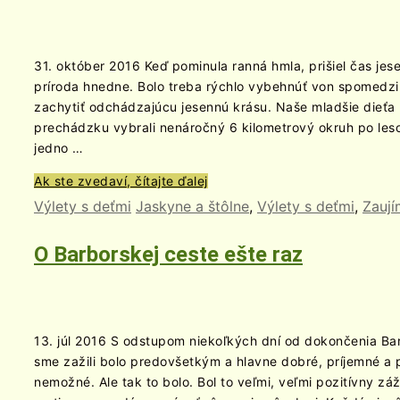
31. október 2016 Keď pominula ranná hmla, prišiel čas je
príroda hnedne. Bolo treba rýchlo vybehnúť von spomedzi
zachytiť odchádzajúcu jesennú krásu. Naše mladšie dieťa 
prechádzku vybrali nenáročný 6 kilometrový okruh po leso
jedno …
Ak ste zvedaví, čítajte ďalej
Výlety s deťmi
Jaskyne a štôlne
,
Výlety s deťmi
,
Zaují
O Barborskej ceste ešte raz
13. júl 2016 S odstupom niekoľkých dní od dokončenia Ba
sme zažili bolo predovšetkým a hlavne dobré, príjemné a p
nemožné. Ale tak to bolo. Bol to veľmi, veľmi pozitívny zá