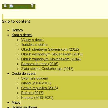
Skip to content
Domov
Kam s deťmi
Výlety s deťmi
Turistika s deťmi
Okruh stredným Slovenskom (2012)
Okruh východným Slovenskom (2013)
Okruh západným Slovenskom (2014)
Barborská cesta (2016)
Zlatá stezka Českého ráje (2018)
Cesta do sveta
Skôr než odídem
Island (2014-2015)
Česká republika (2015)
Poľsko (2017)
Kanada (2019-2021)
Mapy
Učíme sa doma