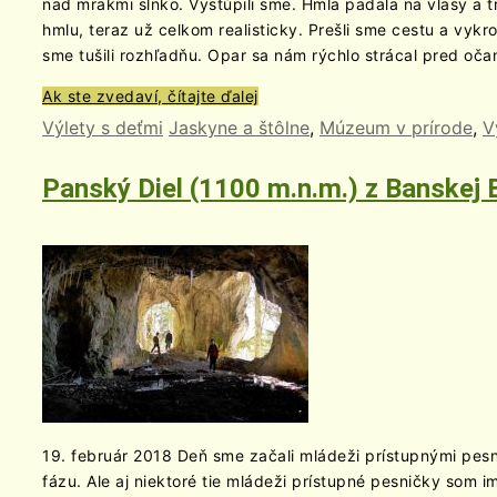
nad mrakmi slnko. Vystúpili sme. Hmla padala na vlasy a tr
hmlu, teraz už celkom realisticky. Prešli sme cestu a vyk
sme tušili rozhľadňu. Opar sa nám rýchlo strácal pred oča
Ak ste zvedaví, čítajte ďalej
Výlety s deťmi
Jaskyne a štôlne
,
Múzeum v prírode
,
V
Panský Diel (1100 m.n.m.) z Banskej 
19. február 2018 Deň sme začali mládeži prístupnými pesn
fázu. Ale aj niektoré tie mládeži prístupné pesničky som 