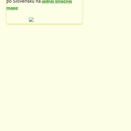
po Slovensku na
jednej slnečnej
:
mape