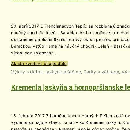
29. apríl 2017 Z Trenčianskych Teplíc sa rozbiehajú znač
náučný chodník Jeleň – Baračka. Ak ho spojíme s prechád
dostaneme približne 6-kilometrový okruh peknou prírodou
Baračkou, vstúpili sme na náučný chodník Jeleň – Baračka 
viedol cez zalesnené …
Ak ste zvedaví, čítajte ďalej
Výlety s deťmi
Jaskyne a štôlne
,
Parky a záhrady
,
Výl
Kremenia jaskyňa a hornopršianske l
18. február 2017 Z horného konca Horných Pršian vedú dv
vydáme sa najprv vľavo, na juh – ku Kremenej jaskyni. Kre
pretože sa nachádza v kremeni. Ako je vôbec možné, že v