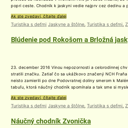
popri ceste. Chodník k jaskyni vedie najprv cez dedinu a 
Ak ste zvedaví, čítajte ďalej
Turistika s deťmi
Jaskyne a štôlne
,
Turistika s deťmi
,
Z
Blúdenie pod Rokošom a Brložná jas
23. december 2016 Vinou nepozornosti a celorodinnej chv
stratili značku. Zatiaľ čo sa ukážkovo značený NCH Fraňa
neisto zamierili po dne Podovratnej doliny smerom k Mal
tabuľu, ktorá náučný chodník spomínala a tak sme si mysl
Ak ste zvedaví, čítajte ďalej
Turistika s deťmi
Jaskyne a štôlne
,
Turistika s deťmi
,
Z
Náučný chodník Zvonička