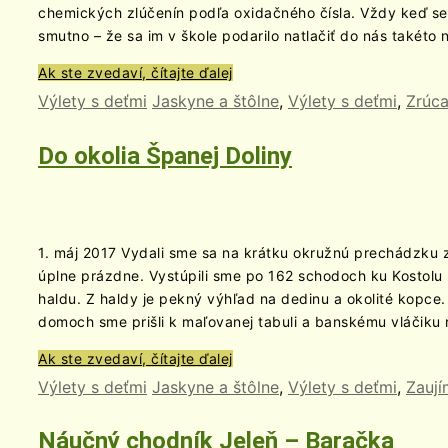
chemických zlúčenín podľa oxidačného čísla. Vždy keď sem
smutno – že sa im v škole podarilo natlačiť do nás takéto 
Ak ste zvedaví, čítajte ďalej
Výlety s deťmi
Jaskyne a štôlne
,
Výlety s deťmi
,
Zrúca
Do okolia Španej Doliny
1. máj 2017 Vydali sme sa na krátku okružnú prechádzku z
úplne prázdne. Vystúpili sme po 162 schodoch ku Kostol
haldu. Z haldy je pekný výhľad na dedinu a okolité kopce. 
domoch sme prišli k maľovanej tabuli a banskému vláčiku 
Ak ste zvedaví, čítajte ďalej
Výlety s deťmi
Jaskyne a štôlne
,
Výlety s deťmi
,
Zaují
Náučný chodník Jeleň – Baračka