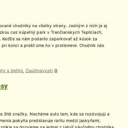
kované chodníky na všetky strany. Jedným z nich je aj
zkou cez kúpeľný park v Trenčianskych Tepliciach,
. Keďže sa nám podarilo zaparkovať až kúsok za
pri konci a prešli sme ho v protismere. Chodník nás
ety s deťmi
,
Zaujímavosti
0
esy
e žlté značky. Necháme auto tam, kde sa rozdvojujú a
menia jaskyňa predstavuje raritu medzi jaskyňami,
znikla sa dozvieme na jednej z tabúľ náučného chodníka