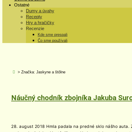
Ostatné
Dumy a úvahy
Recepty
Hry a hračičky
Recenzie
Kde sme prespali
Čo sme používali
> Značka:
Jaskyne a štôlne
Náučný chodník zbojníka Jakuba Sur
28. august 2018 Hmla padala na predné sklo nášho auta. Z