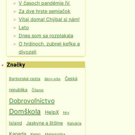
V časoch pandémie IV.
Za dve hrste semiačok
Vitaj doma! Chýbal si nám!
Leto
Dnes som sa rozplakala
O hrdinoch, zubnej kefke a
divozeli
Značky
Česká
Barborská cesta
Beny píše
republika
Čítanie
Dobrovoľníctvo
Domškola
HelpX
Hry
Island
Jaskyne a štôlne
Kalvária
Kanada
Kemp
Matematika