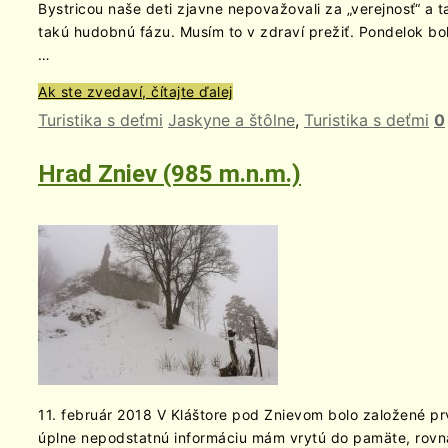
Bystricou naše deti zjavne nepovažovali za „verejnosť“ a 
takú hudobnú fázu. Musím to v zdraví prežiť. Pondelok bo
…
Ak ste zvedaví, čítajte ďalej
Turistika s deťmi
Jaskyne a štôlne
,
Turistika s deťmi
0
Hrad Zniev (985 m.n.m.)
11. február 2018 V Kláštore pod Znievom bolo založené p
úplne nepodstatnú informáciu mám vrytú do pamäte, rovn