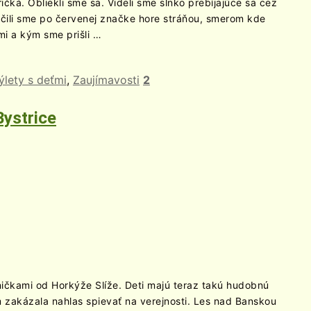
ičká. Obliekli sme sa. Videli sme slnko prebíjajúce sa cez
ročili sme po červenej značke hore stráňou, smerom kde
mi a kým sme prišli …
ýlety s deťmi
,
Zaujímavosti
2
Bystrice
ičkami od Horkýže Slíže. Deti majú teraz takú hudobnú
im zakázala nahlas spievať na verejnosti. Les nad Banskou