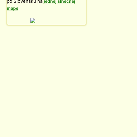
po Slovensku na
jednej slnečnej
:
mape