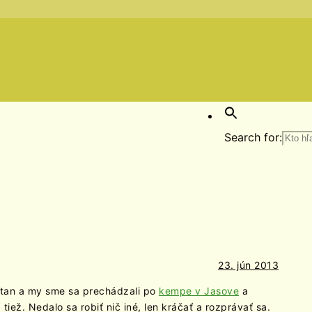
Search for:
23. jún 2013
 stan a my sme sa prechádzali po
kempe v Jasove
a
iež. Nedalo sa robiť nič iné, len kráčať a rozprávať sa.