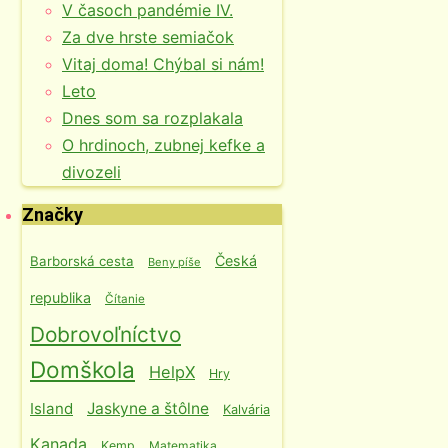
V časoch pandémie IV.
Za dve hrste semiačok
Vitaj doma! Chýbal si nám!
Leto
Dnes som sa rozplakala
O hrdinoch, zubnej kefke a
divozeli
Značky
Česká
Barborská cesta
Beny píše
republika
Čítanie
Dobrovoľníctvo
Domškola
HelpX
Hry
Island
Jaskyne a štôlne
Kalvária
Kanada
Kemp
Matematika