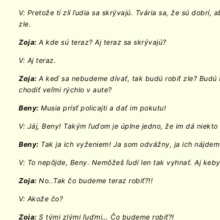
V: Pretože tí zlí ľudia sa skrývajú. Tvária sa, že sú dobrí
zle.
Zoja:
A kde sú teraz? Aj teraz sa skrývajú?
V: Aj teraz.
Zoja:
A keď sa nebudeme dívať, tak budú robiť zle? Budú
chodiť veľmi rýchlo v aute?
Beny:
Musia prísť policajti a dať im pokutu!
V: Jáj, Beny! Takým ľuďom je úplne jedno, že im dá niekto
Beny:
Tak ja ich vyženiem! Ja som odvážny, ja ich nájdem
V: To nepôjde, Beny. Nemôžeš ľudí len tak vyhnať. Aj keby s
Zoja:
No..Tak čo budeme teraz robiť?!!
V: Akože čo?
Zoja:
S tými zlými ľuďmi… Čo budeme robiť?!