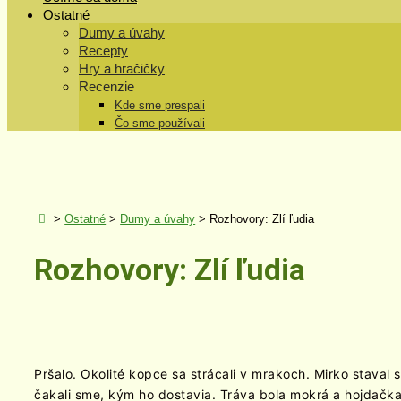
Ostatné
Dumy a úvahy
Recepty
Hry a hračičky
Recenzie
Kde sme prespali
Čo sme používali
>
Ostatné
>
Dumy a úvahy
>
Rozhovory: Zlí ľudia
Rozhovory: Zlí ľudia
Pršalo. Okolité kopce sa strácali v mrakoch. Mirko staval
čakali sme, kým ho dostavia. Tráva bola mokrá a hojdačka t