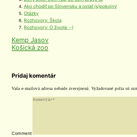
Ako chodiť po Slovensku a ostať (s)pokojný
Otázky
Rozhovory: Škola
Rozhovory: O živote ;-)
Kemp Jasov
Košická zoo
Pridaj komentár
Vaša e-mailová adresa nebude zverejnená.
Vyžadované polia sú oz
Comment