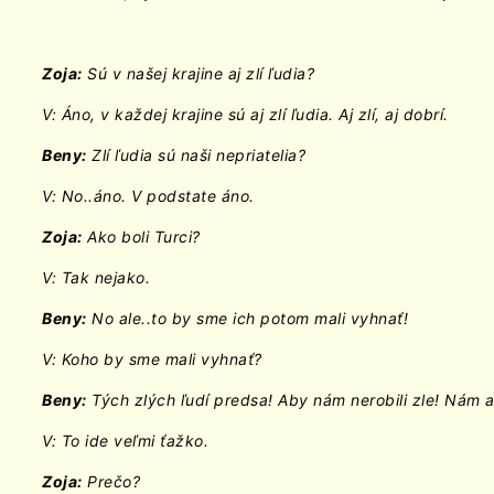
Zoja:
Sú v našej krajine aj zlí ľudia?
V: Áno, v každej krajine sú aj zlí ľudia. Aj zlí, aj dobrí.
Beny:
Zlí ľudia sú naši nepriatelia?
V: No..áno. V podstate áno.
Zoja:
Ako boli Turci?
V: Tak nejako.
Beny:
No ale..to by sme ich potom mali vyhnať!
V: Koho by sme mali vyhnať?
Beny:
Tých zlých ľudí predsa! Aby nám nerobili zle! Nám a 
V: To ide veľmi ťažko.
Zoja:
Prečo?