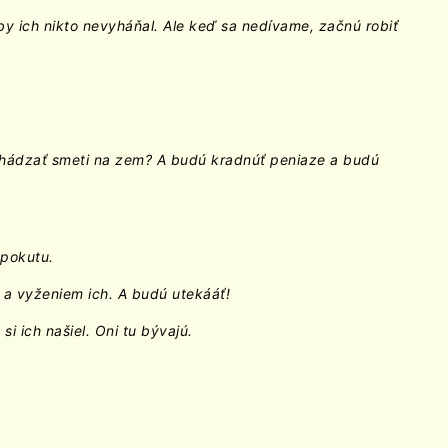
, aby ich nikto nevyháňal. Ale keď sa nedívame, začnú robiť
 hádzať smeti na zem? A budú kradnúť peniaze a budú
 pokutu.
 a vyženiem ich. A budú utekááť!
i ich našiel. Oni tu bývajú.