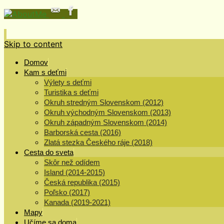
Skip to content
Domov
Kam s deťmi
Výlety s deťmi
Turistika s deťmi
Okruh stredným Slovenskom (2012)
Okruh východným Slovenskom (2013)
Okruh západným Slovenskom (2014)
Barborská cesta (2016)
Zlatá stezka Českého ráje (2018)
Cesta do sveta
Skôr než odídem
Island (2014-2015)
Česká republika (2015)
Poľsko (2017)
Kanada (2019-2021)
Mapy
Učíme sa doma