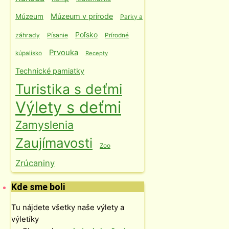
Múzeum v prírode
Múzeum
Parky a
Poľsko
záhrady
Písanie
Prírodné
Prvouka
kúpalisko
Recepty
Technické pamiatky
Turistika s deťmi
Výlety s deťmi
Zamyslenia
Zaujímavosti
Zoo
Zrúcaniny
Kde sme boli
Tu nájdete všetky naše výlety a
výletíky