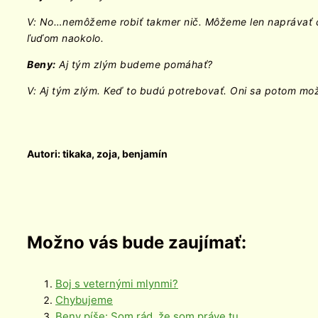
V: No…nemôžeme robiť takmer nič. Môžeme len naprávať čo o
ľuďom naokolo.
Beny:
Aj tým zlým budeme pomáhať?
V: Aj tým zlým. Keď to budú potrebovať. Oni sa potom mo
Autori: tikaka, zoja, benjamín
Možno vás bude zaujímať:
Boj s veternými mlynmi?
Chybujeme
Beny píše: Som rád, že som práve tu