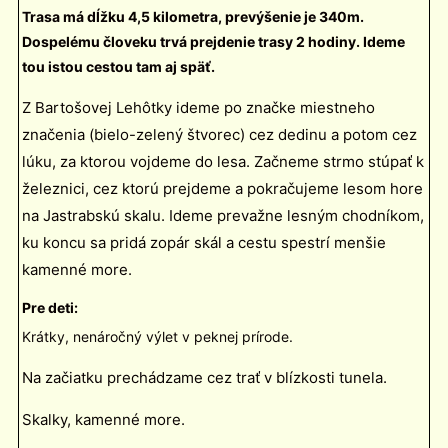
Trasa má dĺžku 4,5 kilometra, prevýšenie je 340m.
Dospelému človeku trvá prejdenie trasy 2 hodiny. Ideme
tou istou cestou tam aj späť.
Z Bartošovej Lehôtky ideme po značke miestneho
značenia (bielo-zelený štvorec) cez dedinu a potom cez
lúku, za ktorou vojdeme do lesa. Začneme strmo stúpať k
železnici, cez ktorú prejdeme a pokračujeme lesom hore
na Jastrabskú skalu. Ideme prevažne lesným chodníkom,
ku koncu sa pridá zopár skál a cestu spestrí menšie
kamenné more.
Pre deti:
Krátky, nenáročný výlet v peknej prírode.
Na začiatku prechádzame cez trať v blízkosti tunela.
Skalky, kamenné more.