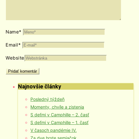
Name
*
Email
*
Website
Najnovšie články
Posledný týždeň
Momenty, chvíle a zistenia
S deťmi v Camphille – 2. časť
S deťmi v Camphille – 1. časť
V časoch pandémie IV.
Za dve hrste semiačok