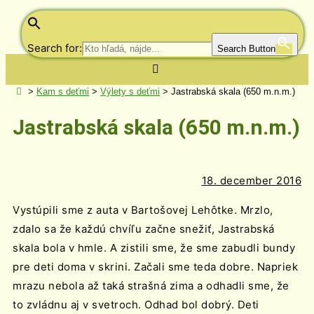
Search for:
Search Button
>
Kam s deťmi
>
Výlety s deťmi
>
Jastrabská skala (650 m.n.m.)
Jastrabská skala (650 m.n.m.)
18. december 2016
Vystúpili sme z auta v Bartošovej Lehôtke. Mrzlo,
zdalo sa že každú chvíľu začne snežiť, Jastrabská
skala bola v hmle. A zistili sme, že sme zabudli bundy
pre deti doma v skrini. Začali sme teda dobre. Napriek
mrazu nebola až taká strašná zima a odhadli sme, že
to zvládnu aj v svetroch. Odhad bol dobrý. Deti