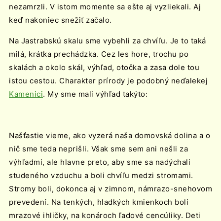
nezamrzli. V istom momente sa ešte aj vyzliekali. Aj
keď nakoniec snežiť začalo.
Na Jastrabskú skalu sme vybehli za chvíľu. Je to taká
milá, krátka prechádzka. Cez les hore, trochu po
skalách a okolo skál, výhľad, otočka a zasa dole tou
istou cestou. Charakter prírody je podobný neďalekej
Kamenici
. My sme mali výhľad takýto:
Našťastie vieme, ako vyzerá naša domovská dolina a o
nič sme teda neprišli. Však sme sem ani nešli za
výhľadmi, ale hlavne preto, aby sme sa nadýchali
studeného vzduchu a boli chvíľu medzi stromami.
Stromy boli, dokonca aj v zimnom, námrazo-snehovom
prevedení. Na tenkých, hladkých kmienkoch boli
mrazové ihličky, na konároch ľadové cencúliky. Deti