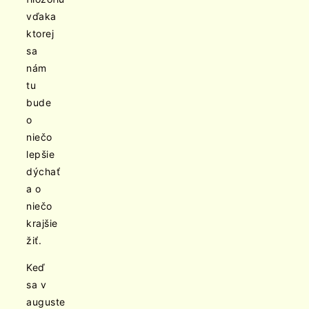
vďaka
ktorej
sa
nám
tu
bude
o
niečo
lepšie
dýchať
a o
niečo
krajšie
žiť.
Keď
sa v
auguste