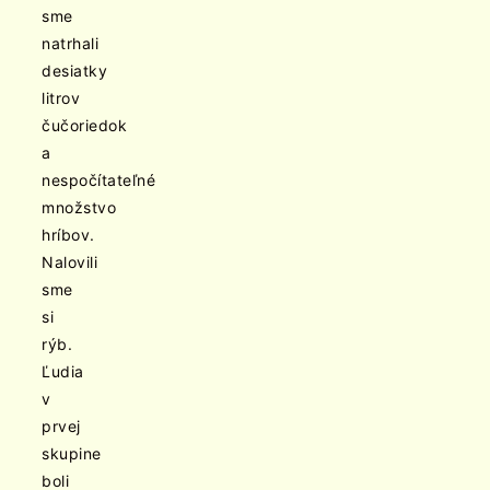
sme
natrhali
desiatky
litrov
čučoriedok
a
nespočítateľné
množstvo
hríbov.
Nalovili
sme
si
rýb.
Ľudia
v
prvej
skupine
boli