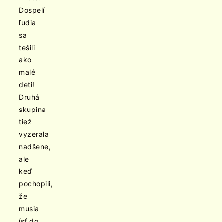
Dospelí
ľudia
sa
tešili
ako
malé
deti!
Druhá
skupina
tiež
vyzerala
nadšene,
ale
keď
pochopili,
že
musia
ísť do