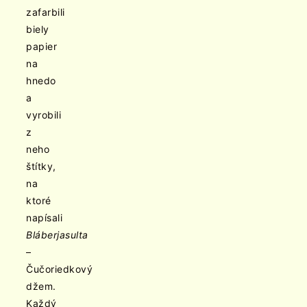
zafarbili
biely
papier
na
hnedo
a
vyrobili
z
neho
štítky,
na
ktoré
napísali
Bláberjasulta
–
Čučoriedkový
džem.
Každý