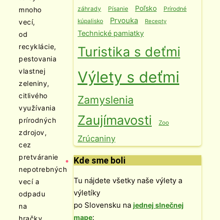
Poľsko
záhrady
Písanie
Prírodné
mnoho
Prvouka
kúpalisko
Recepty
vecí,
Technické pamiatky
od
recyklácie,
Turistika s deťmi
pestovania
vlastnej
Výlety s deťmi
zeleniny,
citlivého
Zamyslenia
využívania
Zaujímavosti
prírodných
Zoo
zdrojov,
Zrúcaniny
cez
pretváranie
Kde sme boli
nepotrebných
Tu nájdete všetky naše výlety a
vecí a
výletíky
odpadu
po Slovensku na
jednej slnečnej
na
:
mape
hračky,