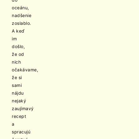
oceánu,
nadšenie
zoslablo.
A keď
im
došlo,
že od
nich
očakávame,
že si
sami
nájdu
nejaký
zaujímavý
recept
a
spracujú