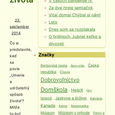
V časoch pandémie IV.
Za dve hrste semiačok
Vitaj doma! Chýbal si nám!
23.
Leto
september
Dnes som sa rozplakala
2014
O hrdinoch, zubnej kefke a
Čo si
divozeli
predstavíte,
Značky
keď
sa
Česká
Barborská cesta
Beny píše
povie
republika
Čítanie
„Umenie
Dobrovoľníctvo
a
udržateľný
Domškola
HelpX
Hry
spôsob
Island
Jaskyne a štôlne
Kalvária
života“?
Kanada
Kemp
Matematika
Môže
Múzeum v prírode
Múzeum
Parky a
to byť