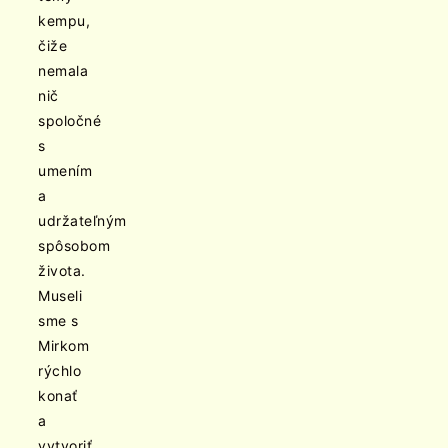
kempu,
čiže
nemala
nič
spoločné
s
umením
a
udržateľným
spôsobom
života.
Museli
sme s
Mirkom
rýchlo
konať
a
vytvoriť