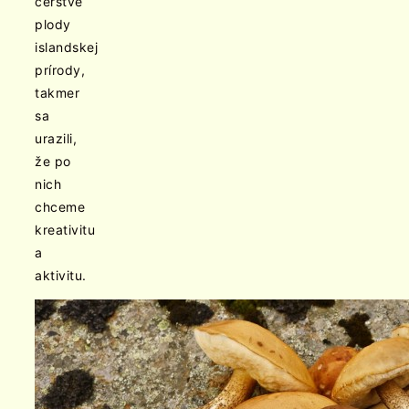
čerstvé
plody
islandskej
prírody,
takmer
sa
urazili,
že po
nich
chceme
kreativitu
a
aktivitu.