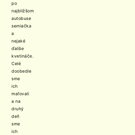
po
najbližšom
autobuse
semiačka
a
nejaké
ďalšie
kvetináče.
Celé
doobedie
sme
ich
maľovali
a na
druhý
deň
sme
ich