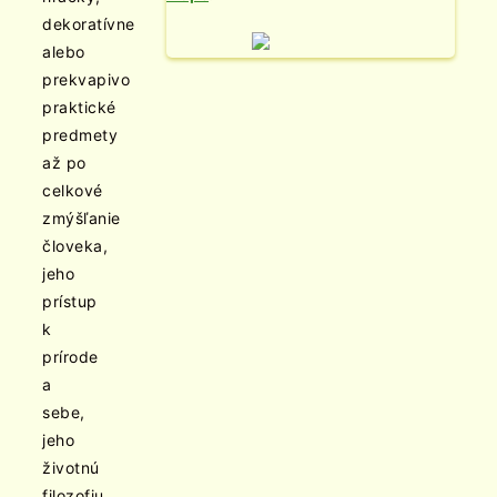
dekoratívne
alebo
prekvapivo
praktické
predmety
až po
celkové
zmýšľanie
človeka,
jeho
prístup
k
prírode
a
sebe,
jeho
životnú
filozofiu