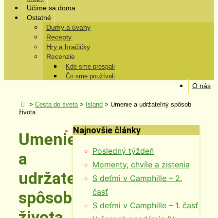
Učíme sa doma
Ostatné
Dumy a úvahy
Recepty
Hry a hračičky
Recenzie
Kde sme prespali
Čo sme používali
O nás
>
Cesta do sveta
>
Island
>
Umenie a udržateľný spôsob
života
Najnovšie články
Umenie
Posledný týždeň
a
Momenty, chvíle a zistenia
udržateľný
S deťmi v Camphille – 2.
časť
spôsob
S deťmi v Camphille – 1. časť
života