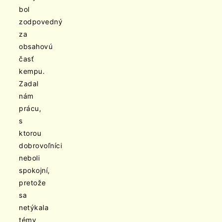
bol
zodpovedný
za
obsahovú
časť
kempu.
Zadal
nám
prácu,
s
ktorou
dobrovoľníci
neboli
spokojní,
pretože
sa
netýkala
témy