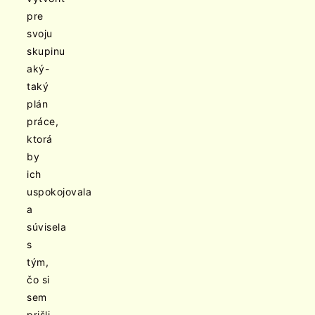
pre
svoju
skupinu
aký-
taký
plán
práce,
ktorá
by
ich
uspokojovala
a
súvisela
s
tým,
čo si
sem
prišli