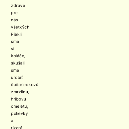
zdravé
pre
nás
všetkých.
Piekli
sme
si
koláče,
skúšali
sme
urobiť
čučoriedkovú
zmrzlinu,
hríbovú
omeletu,
polievky
a
rizotá.