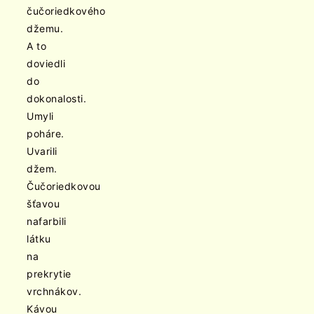
čučoriedkového
džemu.
A to
doviedli
do
dokonalosti.
Umyli
poháre.
Uvarili
džem.
Čučoriedkovou
šťavou
nafarbili
látku
na
prekrytie
vrchnákov.
Kávou