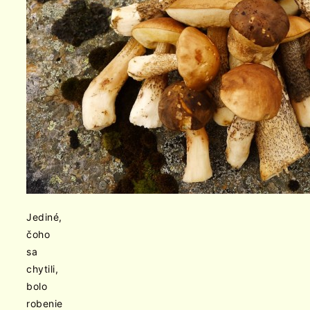
Jediné,
čoho
sa
chytili,
bolo
robenie