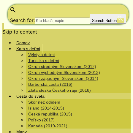
Search for:
Search Button
Skip to content
Domov
Kam s deťmi
Výlety s deťmi
Turistika s deťmi
Okruh stredným Slovenskom (2012)
Okruh východným Slovenskom (2013)
Okruh západným Slovenskom (2014)
Barborská cesta (2016)
Zlatá stezka Českého ráje (2018)
Cesta do sveta
Skôr než odídem
Island (2014-2015)
Česká republika (2015)
Poľsko (2017)
Kanada (2019-2021)
Mapy