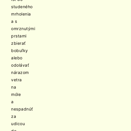
studeného
mrholenia
a s
omrznutými
prstami
zbierať
bobuľky
alebo
odolávať
nárazom
vetra
na
móle
a
nespadnúť
za
udicou
do