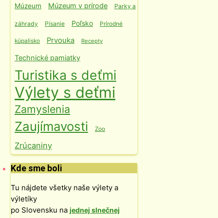
Múzeum v prírode
Múzeum
Parky a
Poľsko
záhrady
Písanie
Prírodné
Prvouka
kúpalisko
Recepty
Technické pamiatky
Turistika s deťmi
Výlety s deťmi
Zamyslenia
Zaujímavosti
Zoo
Zrúcaniny
Kde sme boli
Tu nájdete všetky naše výlety a
výletíky
po Slovensku na
jednej slnečnej