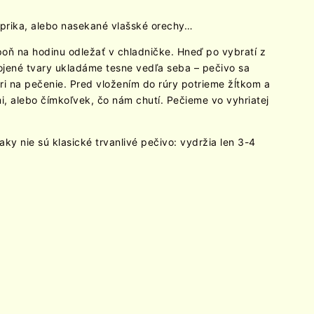
aprika, alebo nasekané vlašské orechy…
ň na hodinu odležať v chladničke. Hneď po vybratí z
jené tvary ukladáme tesne vedľa seba – pečivo sa
ri na pečenie. Pred vložením do rúry potrieme žĺtkom a
alebo čímkoľvek, čo nám chutí. Pečieme vo vyhriatej
aky nie sú klasické trvanlivé pečivo: vydržia len 3-4