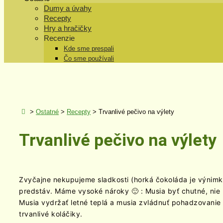
Dumy a úvahy
Recepty
Hry a hračičky
Recenzie
Kde sme prespali
Čo sme používali
>
Ostatné
>
Recepty
>
Trvanlivé pečivo na výlety
Trvanlivé pečivo na výlety
Zvyčajne nekupujeme sladkosti (horká čokoláda je výnimka
predstáv. Máme vysoké nároky 🙂 : Musia byť chutné, nie p
Musia vydržať letné teplá a musia zvládnuť pohadzovanie 
trvanlivé koláčiky.