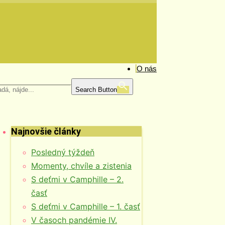
O nás
Search Button
Najnovšie články
Posledný týždeň
Momenty, chvíle a zistenia
S deťmi v Camphille – 2.
časť
S deťmi v Camphille – 1. časť
V časoch pandémie IV.