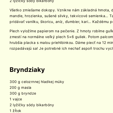
2 lyžičky sódy bikarbóny
Všetko zmiešame dokopy. Vznikne nám základná hmota, d
mandle, hrozienka, sušené slivky, tekvicové semienka… T
pridávať vanilku, škoricu, aníz, ďumbier, kari… Každému p
Plech vyložíme papierom na pečenie. Z hmoty robíme guľ
zmestí na normálne veľký plech 5×6 guliek. Potom palcom,
hrubšia placka s malou priehlbinkou. Dáme piecť na 12 mi
rozpadávajú sa! Je potrebné ich nechať aspoň trochu vych
Bryndziaky
300 g celozrnnej hladkej múky
200 g masla
300 g bryndze
1 vajce
2 lyžičky sódy bikarbóny
1 žĺtok