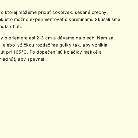
o ktorej môžeme pridať čokoľvek: sekané orechy,
ak isto možno experimentovať s koreninami. Skúšali sme
odľa chuti.
ky o priemere asi 2-3 cm a dávame na plech. Nám sa
 alebo lyžičkou roztlačíme guľky tak, aby vznikla
nút pri 165°C. Po dopečení sú koláčiky mäkké a
ladnúť, aby spevneli.