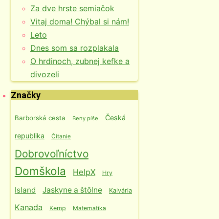
Za dve hrste semiačok
Vitaj doma! Chýbal si nám!
Leto
Dnes som sa rozplakala
O hrdinoch, zubnej kefke a
divozeli
Značky
Česká
Barborská cesta
Beny píše
republika
Čítanie
Dobrovoľníctvo
Domškola
HelpX
Hry
Island
Jaskyne a štôlne
Kalvária
Kanada
Kemp
Matematika