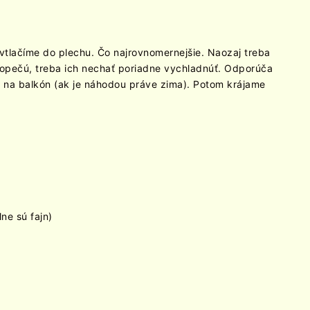
 vtlačíme do plechu. Čo najrovnomernejšie. Naozaj treba
dopečú, treba ich nechať poriadne vychladnúť. Odporúča
u na balkón (ak je náhodou práve zima). Potom krájame
ne sú fajn)