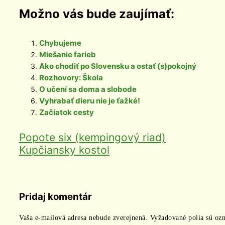
Možno vás bude zaujímať:
Chybujeme
Miešanie farieb
Ako chodiť po Slovensku a ostať (s)pokojný
Rozhovory: Škola
O učení sa doma a slobode
Vyhrabať dieru nie je ťažké!
Začiatok cesty
Popote six (kempingový riad)
Kupčiansky kostol
Pridaj komentár
Vaša e-mailová adresa nebude zverejnená.
Vyžadované polia sú oz