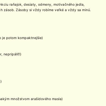
kciu raňajok, desiaty, odmeny, motivačného jedla,
ch zásob. Zásoby si vždy robíme veľké a vždy sa minú.
to je potom kompaktnejšie)
 nepripáliť!)
j)
ovnakým množstvom arašidového masla)