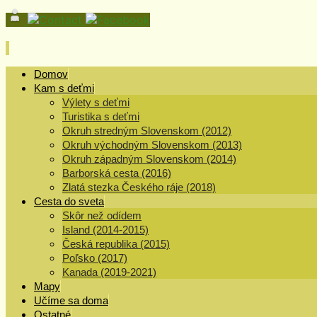
Skip
Domov
to
Kam s deťmi
content
Výlety s deťmi
Turistika s deťmi
Okruh stredným Slovenskom (2012)
Okruh východným Slovenskom (2013)
Okruh západným Slovenskom (2014)
Barborská cesta (2016)
Zlatá stezka Českého ráje (2018)
Cesta do sveta
Skôr než odídem
Island (2014-2015)
Česká republika (2015)
Poľsko (2017)
Kanada (2019-2021)
Mapy
Učíme sa doma
Ostatné