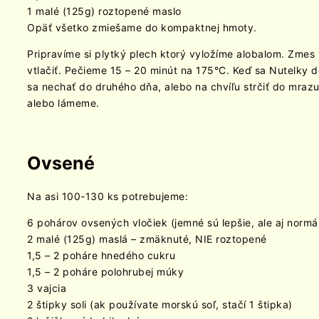
1 malé (125g) roztopené maslo
Opäť všetko zmiešame do kompaktnej hmoty.
Pripravíme si plytký plech ktorý vyložíme alobalom. Zmes
vtlačiť. Pečieme 15 – 20 minút na 175°C. Keď sa Nutelky 
sa nechať do druhého dňa, alebo na chvíľu strčiť do mraz
alebo lámeme.
Ovsené
Na asi 100-130 ks potrebujeme:
6 pohárov ovsených vločiek (jemné sú lepšie, ale aj normál
2 malé (125g) maslá – zmäknuté, NIE roztopené
1,5 – 2 poháre hnedého cukru
1,5 – 2 poháre polohrubej múky
3 vajcia
2 štipky soli (ak používate morskú soľ, stačí 1 štipka)