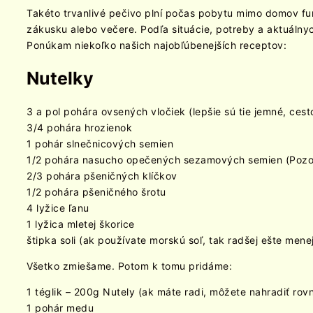
Takéto trvanlivé pečivo plní počas pobytu mimo domov fun
zákusku alebo večere. Podľa situácie, potreby a aktuálny
Ponúkam niekoľko našich najobľúbenejších receptov:
Nutelky
3 a pol pohára ovsených vločiek (lepšie sú tie jemné, ces
3/4 pohára hrozienok
1 pohár slnečnicových semien
1/2 pohára nasucho opečených sezamových semien (Pozor,
2/3 pohára pšeničných klíčkov
1/2 pohára pšeničného šrotu
4 lyžice ľanu
1 lyžica mletej škorice
štipka soli (ak používate morskú soľ, tak radšej ešte mene
Všetko zmiešame. Potom k tomu pridáme:
1 téglik – 200g Nutely (ak máte radi, môžete nahradiť r
1 pohár medu