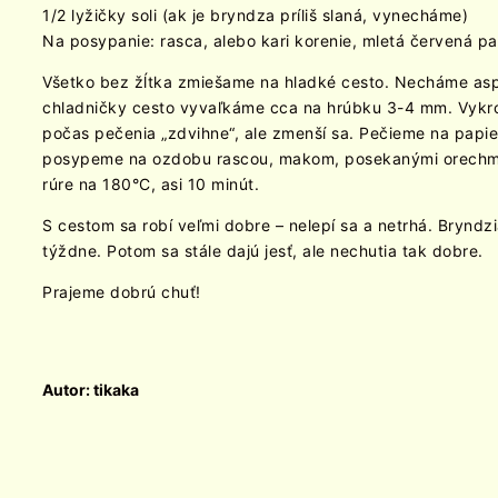
1/2 lyžičky soli (ak je bryndza príliš slaná, vynecháme)
Na posypanie: rasca, alebo kari korenie, mletá červená p
Všetko bez žĺtka zmiešame na hladké cesto. Necháme aspo
chladničky cesto vyvaľkáme cca na hrúbku 3-4 mm. Vykro
počas pečenia „zdvihne“, ale zmenší sa. Pečieme na papie
posypeme na ozdobu rascou, makom, posekanými orechmi, 
rúre na 180°C, asi 10 minút.
S cestom sa robí veľmi dobre – nelepí sa a netrhá. Bryndzi
týždne. Potom sa stále dajú jesť, ale nechutia tak dobre.
Prajeme dobrú chuť!
Autor: tikaka