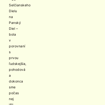
Selčianskeho
Dielu
na
Panský
Diel –
bola
v
porovnaní
s
prvou
ľudskejšia,
pohodová
a
dokonca
sme
počas
nej
išli