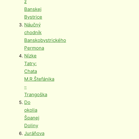
z
Banskej
Bystrice
Náučný
chodník
Banskobystrického
Permona
Nízke
Tatry:
Chata
M.R.Štefánika
–
Trangoška
Do
okolia
Španej
Doliny
Juráňova