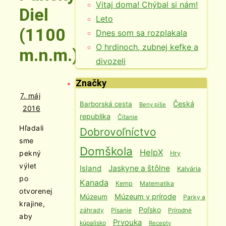
Vitaj doma! Chýbal si nám!
Diel
Leto
(1100
Dnes som sa rozplakala
O hrdinoch, zubnej kefke a
m.n.m.)
divozeli
Značky
7. máj
Česká
Barborská cesta
Beny píše
2016
republika
Čítanie
Hľadali
Dobrovoľníctvo
sme
Domškola
HelpX
pekný
Hry
výlet
Island
Jaskyne a štôlne
Kalvária
po
Kanada
Kemp
Matematika
otvorenej
Múzeum v prírode
Múzeum
Parky a
krajine,
Poľsko
záhrady
Písanie
Prírodné
aby
Prvouka
kúpalisko
Recepty