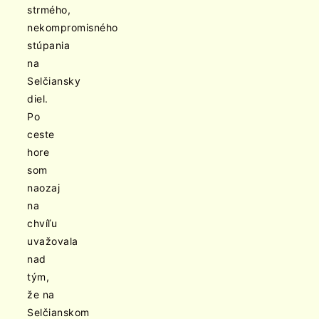
strmého,
nekompromisného
stúpania
na
Selčiansky
diel.
Po
ceste
hore
som
naozaj
na
chvíľu
uvažovala
nad
tým,
že na
Selčianskom