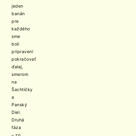
jeden
banán
pre
každého
sme
boli
pripravení
pokračovať
ďalej,
smerom
na
Šachtičky
a
Panský
Diel.
Druhá
fáza
– zo