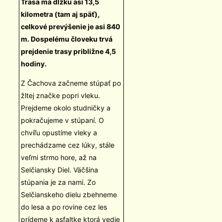
Trasa má dĺžku asi 13,5
kilometra (tam aj späť),
celkové prevýšenie je asi 840
m. Dospelému človeku trvá
prejdenie trasy približne 4,5
hodiny.
Z Čachova začneme stúpať po
žltej značke popri vleku.
Prejdeme okolo studničky a
pokračujeme v stúpaní. O
chvíľu opustíme vleky a
prechádzame cez lúky, stále
veľmi strmo hore, až na
Selčiansky Diel. Väčšina
stúpania je za nami. Zo
Selčianskeho dielu zbehneme
do lesa a po rovine cez les
prídeme k asfaltke ktorá vedie