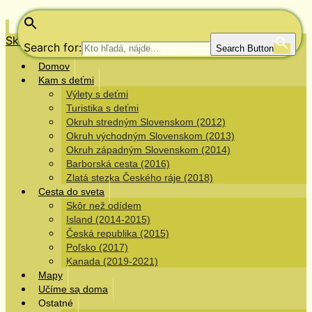
Skip to content
Search for:
Search Button
Domov
Kam s deťmi
Výlety s deťmi
Turistika s deťmi
Okruh stredným Slovenskom (2012)
Okruh východným Slovenskom (2013)
Okruh západným Slovenskom (2014)
Barborská cesta (2016)
Zlatá stezka Českého ráje (2018)
Cesta do sveta
Skôr než odídem
Island (2014-2015)
Česká republika (2015)
Poľsko (2017)
Kanada (2019-2021)
Mapy
Učíme sa doma
Ostatné