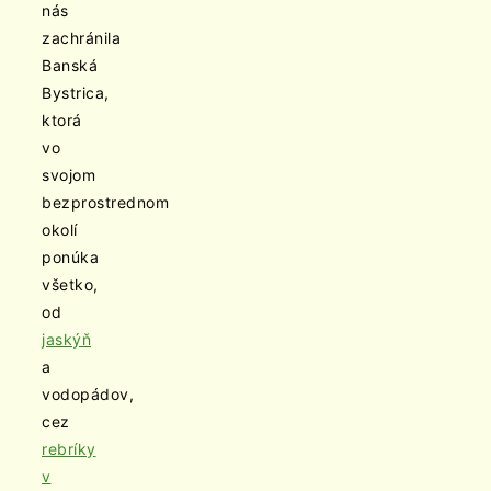
nás
zachránila
Banská
Bystrica,
ktorá
vo
svojom
bezprostrednom
okolí
ponúka
všetko,
od
jaskýň
a
vodopádov,
cez
rebríky
v