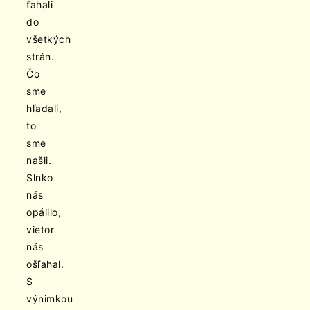
ťahali
do
všetkých
strán.
Čo
sme
hľadali,
to
sme
našli.
Slnko
nás
opálilo,
vietor
nás
ošľahal.
S
výnimkou