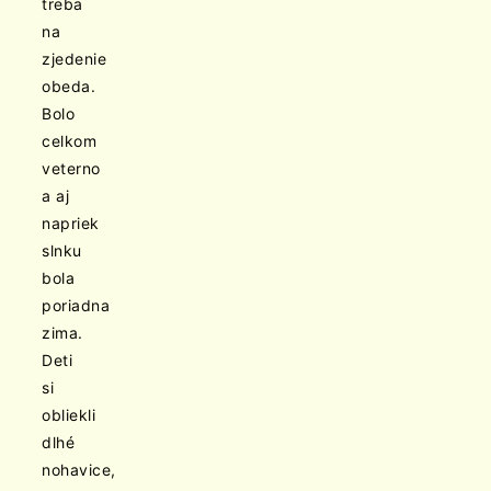
treba
na
zjedenie
obeda.
Bolo
celkom
veterno
a aj
napriek
slnku
bola
poriadna
zima.
Deti
si
obliekli
dlhé
nohavice,