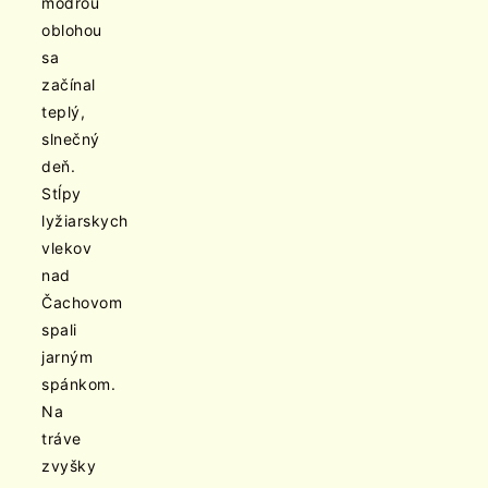
modrou
oblohou
sa
začínal
teplý,
slnečný
deň.
Stĺpy
lyžiarskych
vlekov
nad
Čachovom
spali
jarným
spánkom.
Na
tráve
zvyšky