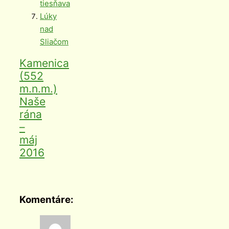
tiesňava
Lúky
nad
Sliačom
Kamenica
(552
m.n.m.)
Naše
rána
–
máj
2016
Komentáre: