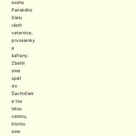
svahu
Panského
Dielu
rástli
veternice,
prvosienky
a
šafrany.
Zbehli
sme
späť
do
Šachtičiek
a tou
istou
cestou,
ktorou
sme