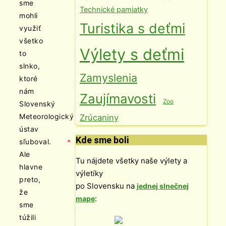
sme
Technické pamiatky
mohli
Turistika s deťmi
využiť
všetko
Výlety s deťmi
to
slnko,
Zamyslenia
ktoré
nám
Zaujímavosti
Zoo
Slovenský
Meteorologický
Zrúcaniny
ústav
Kde sme boli
sľuboval.
Ale
Tu nájdete všetky naše výlety a
hlavne
výletíky
preto,
po Slovensku na
jednej slnečnej
že
:
mape
sme
túžili