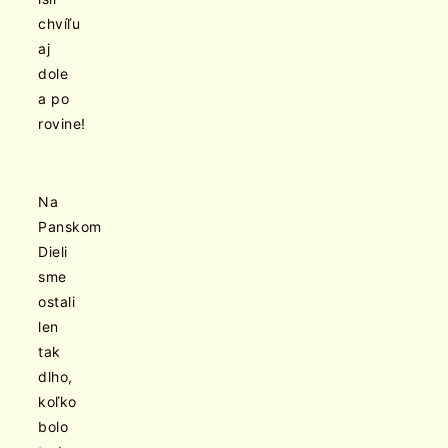
chvíľu
aj
dole
a po
rovine!
Na
Panskom
Dieli
sme
ostali
len
tak
dlho,
koľko
bolo