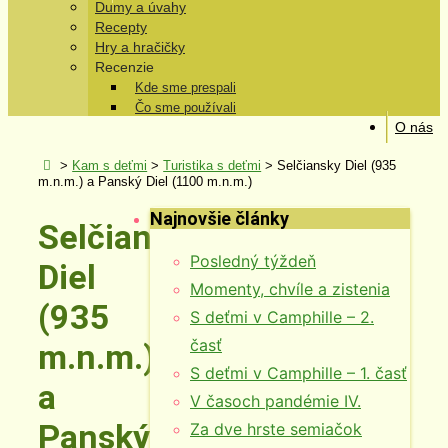
Dumy a úvahy
Recepty
Hry a hračičky
Recenzie
Kde sme prespali
Čo sme používali
O nás
>
Kam s deťmi
>
Turistika s deťmi
>
Selčiansky Diel (935
m.n.m.) a Panský Diel (1100 m.n.m.)
Najnovšie články
Selčiansky
Posledný týždeň
Diel
Momenty, chvíle a zistenia
(935
S deťmi v Camphille – 2.
časť
m.n.m.)
S deťmi v Camphille – 1. časť
a
V časoch pandémie IV.
Panský
Za dve hrste semiačok