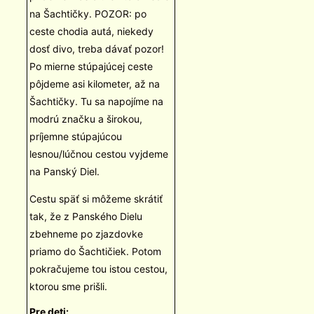
na Šachtičky. POZOR: po
ceste chodia autá, niekedy
dosť divo, treba dávať pozor!
Po mierne stúpajúcej ceste
pôjdeme asi kilometer, až na
Šachtičky. Tu sa napojíme na
modrú značku a širokou,
príjemne stúpajúcou
lesnou/lúčnou cestou vyjdeme
na Panský Diel.
Cestu späť si môžeme skrátiť
tak, že z Panského Dielu
zbehneme po zjazdovke
priamo do Šachtičiek. Potom
pokračujeme tou istou cestou,
ktorou sme prišli.
Pre deti: