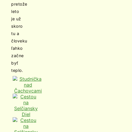
pretože
leto
je už
skoro
tu a
človeku
ľahko
začne
byť
teplo.