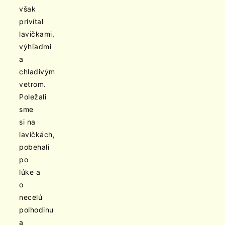
však
privítal
lavičkami,
výhľadmi
a
chladivým
vetrom.
Poležali
sme
si na
lavičkách,
pobehali
po
lúke a
o
necelú
polhodinu
a