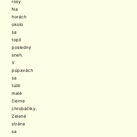
rosy.
Na
horách
okolo
sa
topil
posledný
sneh.
V
púpavách
sa
túlili
malé
čierne
chrobáčiky.
Zelené
stráne
sa