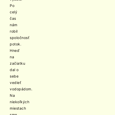
Po
celý
čas
nám
robil
spoločnosť
potok.
Hneď
na
začiatku
dal o
sebe
vedieť
vodopádom.
Na
niekoľkých
miestach
sme