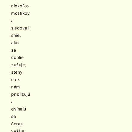
niekoľko
mostíkov
a
sledovali
sme,
ako
sa
údolie
zužuje,
steny
sa k
nám
približujú
a
dvíhajú
sa
čoraz
vyššie.