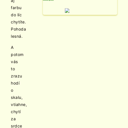
aj
farbu
do líc
chytíte.
Pohoda
lesná.
A
potom
vás
to
zrazu
hodí
o
skalu,
vtiahne,
chytí
za
srdce