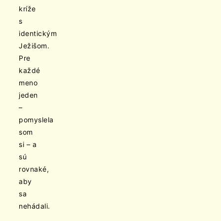
kríže
s
identickým
Ježišom.
Pre
každé
meno
jeden
–
pomyslela
som
si – a
sú
rovnaké,
aby
sa
nehádali.