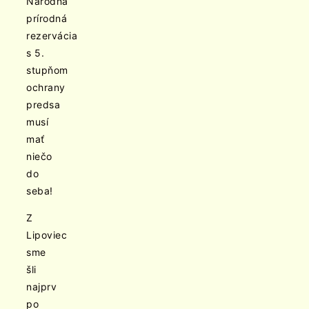
Národná
prírodná
rezervácia
s 5.
stupňom
ochrany
predsa
musí
mať
niečo
do
seba!
Z
Lipoviec
sme
šli
najprv
po