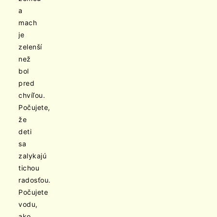
a
mach
je
zelenší
než
bol
pred
chvíľou.
Počujete,
že
deti
sa
zalykajú
tichou
radosťou.
Počujete
vodu,
ako