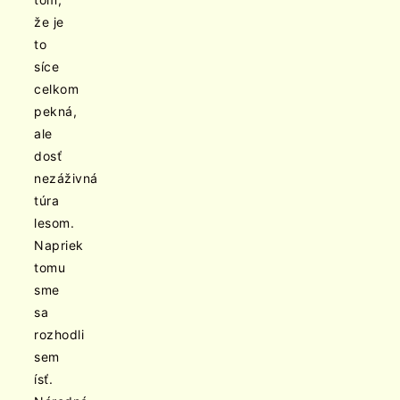
že je
to
síce
celkom
pekná,
ale
dosť
nezáživná
túra
lesom.
Napriek
tomu
sme
sa
rozhodli
sem
ísť.