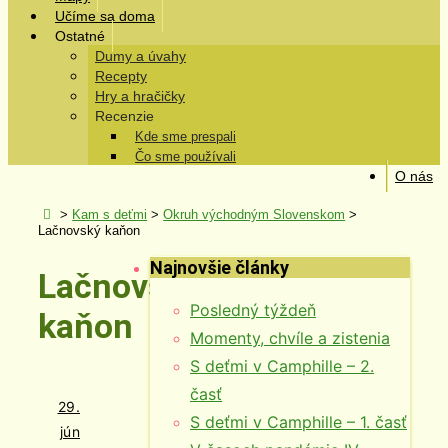
Učíme sa doma
Ostatné
Dumy a úvahy
Recepty
Hry a hračičky
Recenzie
Kde sme prespali
Čo sme používali
O nás
>
Kam s deťmi
>
Okruh východným Slovenskom
>
Lačnovský kaňon
Najnovšie články
Lačnovský
Posledný týždeň
kaňon
Momenty, chvíle a zistenia
S deťmi v Camphille – 2.
časť
29.
S deťmi v Camphille – 1. časť
jún