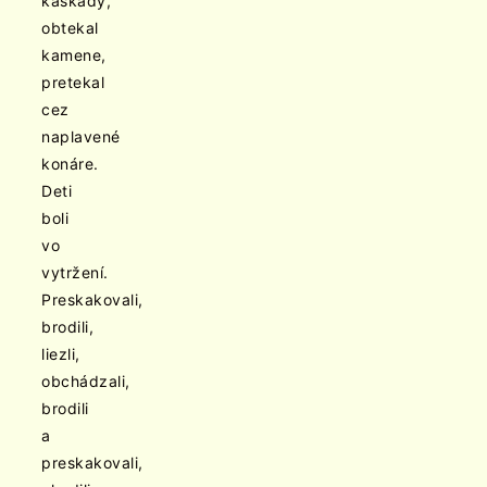
kaskády,
obtekal
kamene,
pretekal
cez
naplavené
konáre.
Deti
boli
vo
vytržení.
Preskakovali,
brodili,
liezli,
obchádzali,
brodili
a
preskakovali,