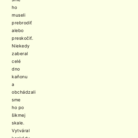
ho
museli
prebrodiť
alebo
preskočiť.
Niekedy
zaberal
celé
dno
kaňonu
a
obchádzali
sme
ho po
šikmej
skale.
Vytváral