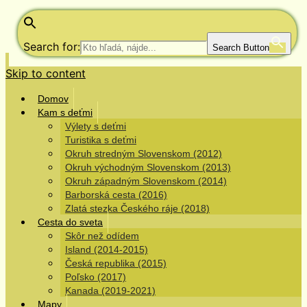
Search for:
Search Button
Skip to content
Domov
Kam s deťmi
Výlety s deťmi
Turistika s deťmi
Okruh stredným Slovenskom (2012)
Okruh východným Slovenskom (2013)
Okruh západným Slovenskom (2014)
Barborská cesta (2016)
Zlatá stezka Českého ráje (2018)
Cesta do sveta
Skôr než odídem
Island (2014-2015)
Česká republika (2015)
Poľsko (2017)
Kanada (2019-2021)
Mapy