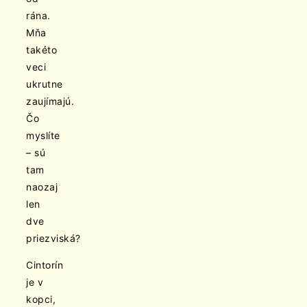
rána.
Mňa
takéto
veci
ukrutne
zaujímajú.
Čo
myslíte
– sú
tam
naozaj
len
dve
priezviská?
Cintorín
je v
kopci,