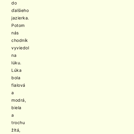
do
ďalšieho
jazierka.
Potom
nás
chodník
vyviedol
na
lúku.
Lúka
bola
fialová
a
modrá,
biela
a
trochu
žltá,