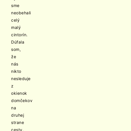
sme
neobehali
celý
malý
cintorín.
Dúfala
som,
že
nás
nikto
nesleduje
z
okienok
domčekov
na
druhej
strane
cesty.