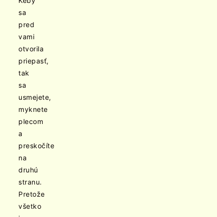
Keby
sa
pred
vami
otvorila
priepasť,
tak
sa
usmejete,
myknete
plecom
a
preskočíte
na
druhú
stranu.
Pretože
všetko