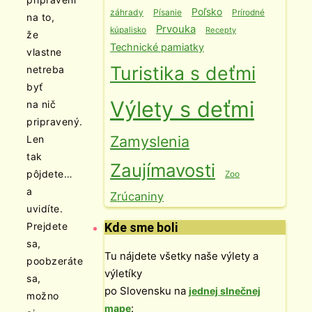
Poľsko
záhrady
Písanie
Prírodné
na to,
Prvouka
kúpalisko
Recepty
že
Technické pamiatky
vlastne
Turistika s deťmi
netreba
byť
Výlety s deťmi
na nič
pripravený.
Zamyslenia
Len
tak
Zaujímavosti
pôjdete…
Zoo
a
Zrúcaniny
uvidíte.
Kde sme boli
Prejdete
sa,
Tu nájdete všetky naše výlety a
poobzeráte
výletíky
sa,
po Slovensku na
jednej slnečnej
možno
:
mape