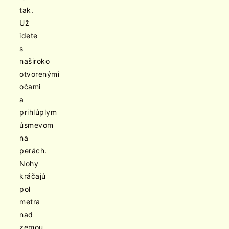
tak.
Už
idete
s
naširoko
otvorenými
očami
a
prihlúplym
úsmevom
na
perách.
Nohy
kráčajú
pol
metra
nad
zemou