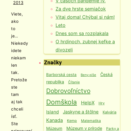
V časoch pandémie IV.
2013
Za dve hrste semiačok
Viete,
Vitaj doma! Chýbal si nám!
ako
Leto
to
Dnes som sa rozplakala
je…
O hrdinoch, zubnej kefke a
Niekedy
divozeli
idete
niekam
Značky
len
tak.
Česká
Barborská cesta
Beny píše
Pretože
republika
Čítanie
ste
Dobrovoľníctvo
tam
Domškola
aj tak
HelpX
Hry
chceli
Island
Jaskyne a štôlne
Kalvária
ísť.
Kanada
Kemp
Matematika
Ste
Múzeum v prírode
Múzeum
Parky a
pripravení