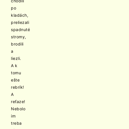
chodili
po
kladách,
preliezali
spadnuté
stromy,
brodili
a
liezli.
A k
tomu
ešte
rebrík!
A
reťaze!
Nebolo
im
treba