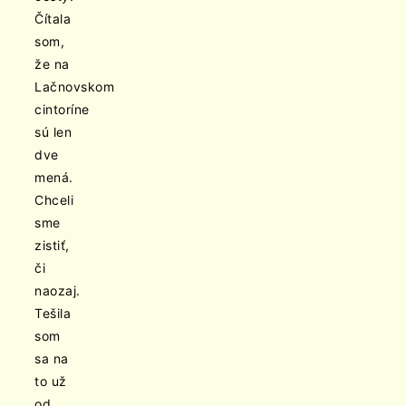
Čítala
som,
že na
Lačnovskom
cintoríne
sú len
dve
mená.
Chceli
sme
zistiť,
či
naozaj.
Tešila
som
sa na
to už
od