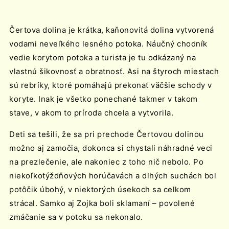
Čertova dolina je krátka, kaňonovitá dolina vytvorená
vodami neveľkého lesného potoka. Náučný chodník
vedie korytom potoka a turista je tu odkázaný na
vlastnú šikovnosť a obratnosť. Asi na štyroch miestach
sú rebríky, ktoré pomáhajú prekonať väčšie schody v
koryte. Inak je všetko ponechané takmer v takom
stave, v akom to príroda chcela a vytvorila.
Deti sa tešili, že sa pri prechode Čertovou dolinou
možno aj zamočia, dokonca si chystali náhradné veci
na prezlečenie, ale nakoniec z toho nič nebolo. Po
niekoľkotýždňových horúčavách a dlhých suchách bol
potôčik úbohý, v niektorých úsekoch sa celkom
strácal. Samko aj Zojka boli sklamaní – povolené
zmáčanie sa v potoku sa nekonalo.