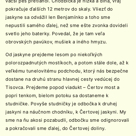
väčší pes pretiahol. Chodbička je nízka a dlhá, vraj
pokračuje ďalších 12 metrov do skaly. Vliezť do
jaskyne sa odvážil len Benjamínko a toho sme
nepustili samého ďalej, než sme ešte zvonka dovideli
svetlo jeho baterky. Povedal, že je tam veľa
obrovských pavúkov, mušiek a iného hmyzu.
Od jaskyne prejdeme lesom po niekoľkých
polorozpadnutých mostíkoch, a potom stále dole, až k
veľkému tunelovitému podchodu, ktorý nás bezpečne
dostane na druhú stranu hlavnej cesty vedúcej do
Tisovca. Prejdeme popod viadukt – Čertov most a
popri tenkom, bielom potoku sa dostaneme k
studničke. Povyše studničky je odbočka k druhej
jaskyni na náučnom chodníku, k Čertovej jaskyni. My
sme na ňu akosi pozabudli, odbočku sme odignorovali
a pokračovali sme ďalej, do Čertovej doliny.