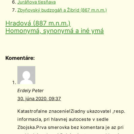
Juráňova tiesňava
Zbyňovský budzogáň a Žibrid (867 m.n.m.)
Hradová (887 m.n.m.)
Homonymá, synonymá a iné ymá
Komentáre:
Erdely Peter
30. júna 2020, 09:37
Katastrofalne znacenie!Ziadny ukazovatel ,resp.
informacia, pri hlavnej autoceste v sedle
Zbojska.Prva smerovka bez komentara je az pri