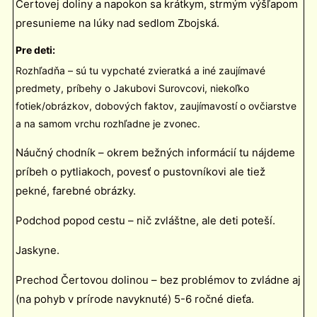
Čertovej doliny a napokon sa krátkym, strmým výšľapom
presunieme na lúky nad sedlom Zbojská.
Pre deti:
Rozhľadňa – sú tu vypchaté zvieratká a iné zaujímavé
predmety, príbehy o Jakubovi Surovcovi, niekoľko
fotiek/obrázkov, dobových faktov, zaujímavostí o ovčiarstve
a na samom vrchu rozhľadne je zvonec.
Náučný chodník – okrem bežných informácií tu nájdeme
príbeh o pytliakoch, povesť o pustovníkovi ale tiež
pekné, farebné obrázky.
Podchod popod cestu – nič zvláštne, ale deti poteší.
Jaskyne.
Prechod Čertovou dolinou – bez problémov to zvládne aj
(na pohyb v prírode navyknuté) 5-6 ročné dieťa.