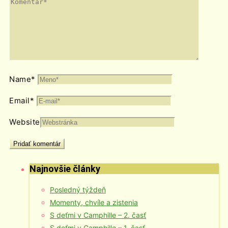
Name
*
Email
*
Website
Najnovšie články
Posledný týždeň
Momenty, chvíle a zistenia
S deťmi v Camphille – 2. časť
S deťmi v Camphille – 1. časť