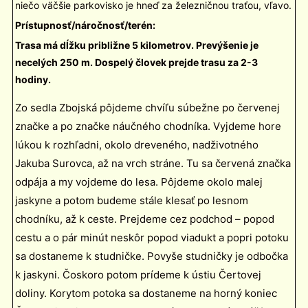
niečo väčšie parkovisko je hneď za železničnou traťou, vľavo.
Prístupnosť/náročnosť/terén:
Trasa má dĺžku približne 5 kilometrov. Prevýšenie je
necelých 250 m. Dospelý človek prejde trasu za 2-3
hodiny.
Zo sedla Zbojská pôjdeme chvíľu súbežne po červenej
značke a po značke náučného chodníka. Vyjdeme hore
lúkou k rozhľadni, okolo dreveného, nadživotného
Jakuba Surovca, až na vrch stráne. Tu sa červená značka
odpája a my vojdeme do lesa. Pôjdeme okolo malej
jaskyne a potom budeme stále klesať po lesnom
chodníku, až k ceste. Prejdeme cez podchod – popod
cestu a o pár minút neskôr popod viadukt a popri potoku
sa dostaneme k studničke. Povyše studničky je odbočka
k jaskyni. Čoskoro potom prídeme k ústiu Čertovej
doliny. Korytom potoka sa dostaneme na horný koniec