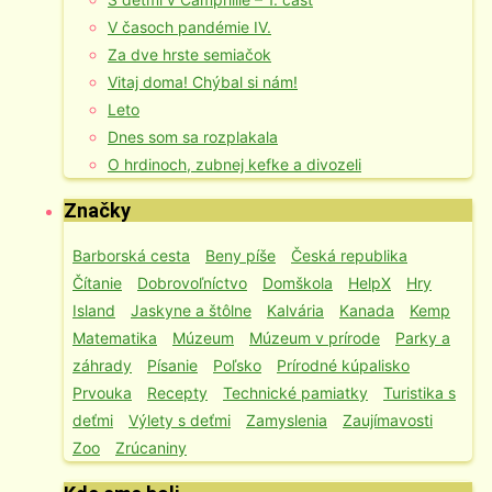
V časoch pandémie IV.
Za dve hrste semiačok
Vitaj doma! Chýbal si nám!
Leto
Dnes som sa rozplakala
O hrdinoch, zubnej kefke a divozeli
Značky
Barborská cesta
Beny píše
Česká republika
Čítanie
Dobrovoľníctvo
Domškola
HelpX
Hry
Island
Jaskyne a štôlne
Kalvária
Kanada
Kemp
Matematika
Múzeum
Múzeum v prírode
Parky a
záhrady
Písanie
Poľsko
Prírodné kúpalisko
Prvouka
Recepty
Technické pamiatky
Turistika s
deťmi
Výlety s deťmi
Zamyslenia
Zaujímavosti
Zoo
Zrúcaniny