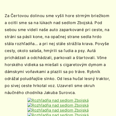
Za Čertovou dolinou sme vyšli hore strmým briežkom
a ocitli sme sa na lúkach nad sedlom Zbojská. Pod
sebou sme videli naše auto zaparkované pri ceste, na
stráni sa pásli kone, na opačnej strane sedla hrdo
stála rozhľadňa… a pri nej stále strážila krava. Povyše
cesty, okolo salaša, hmýrili sa ľudia a psy. Autá
prichádzali a odchádzali, parkovali a štartovali. Vône
horského vidieka sa miešali s cigaretovým dymom a
dámskymi voňavkami a plazili sa po tráve. Rybník
odrážal poludňajšie slnko. Od lesa hučal lesný traktor,
po sivej ceste hrkotal voz. Uzavreli sme okruh
náučného chodníka Jakuba Surovca.