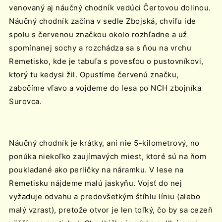
venovaný aj náučný chodník vedúci Čertovou dolinou.
Náučný chodník začína v sedle Zbojská, chvíľu ide
spolu s červenou značkou okolo rozhľadne a už
spomínanej sochy a rozchádza sa s ňou na vrchu
Remetisko, kde je tabuľa s povesťou o pustovníkovi,
ktorý tu kedysi žil. Opustíme červenú značku,
zabočíme vľavo a vojdeme do lesa po NCH zbojníka
Surovca.
Náučný chodník je krátky, ani nie 5-kilometrový, no
ponúka niekoľko zaujímavých miest, ktoré sú na ňom
poukladané ako perličky na náramku. V lese na
Remetisku nájdeme malú jaskyňu. Vojsť do nej
vyžaduje odvahu a predovšetkým štíhlu líniu (alebo
malý vzrast), pretože otvor je len toľký, čo by sa cezeň