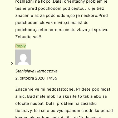
rozhladni na kopci.Dalsi orientacny problem je
tesne pred podchodom pod cestou.Tu je tiez
znacenie az za podchodom,co je neskoro.Pred
podchodom clovek nevie,ci ma ist do
podchodu,alebo hore na cestu zlava ,ci sprava.
Zobudte sa!!!
Reply
Stanislava Harnoczova
2. októbra 2020, 14:35
Znacenie velmi nedostatocne. Pridete pod most
a nic. Bud mate mobil a skusite to tak alebo sa
otocite naspat. Dalsi problem na zaciatku
tiesnavy. Isli sme po vyslapanom chodniku ponad
kanon, ale potom sme zistili, ze “tudy cesta