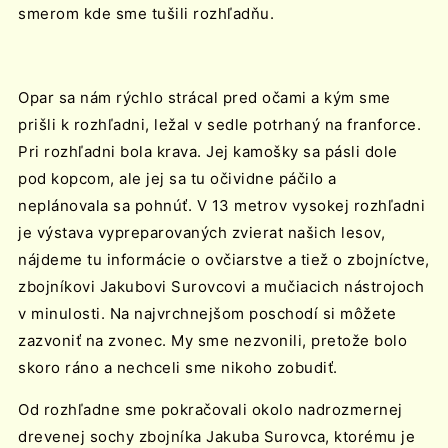
smerom kde sme tušili rozhľadňu.
Opar sa nám rýchlo strácal pred očami a kým sme
prišli k rozhľadni, ležal v sedle potrhaný na franforce.
Pri rozhľadni bola krava. Jej kamošky sa pásli dole
pod kopcom, ale jej sa tu očividne páčilo a
neplánovala sa pohnúť. V 13 metrov vysokej rozhľadni
je výstava vypreparovaných zvierat našich lesov,
nájdeme tu informácie o ovčiarstve a tiež o zbojníctve,
zbojníkovi Jakubovi Surovcovi a mučiacich nástrojoch
v minulosti. Na najvrchnejšom poschodí si môžete
zazvoniť na zvonec. My sme nezvonili, pretože bolo
skoro ráno a nechceli sme nikoho zobudiť.
Od rozhľadne sme pokračovali okolo nadrozmernej
drevenej sochy zbojníka Jakuba Surovca, ktorému je