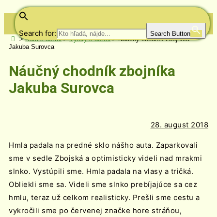
Search for:
Search Button
>
Kam s deťmi
>
Výlety s deťmi
>
Náučný chodník zbojníka
Jakuba Surovca
Náučný chodník zbojníka
Jakuba Surovca
28. august 2018
Hmla padala na predné sklo nášho auta. Zaparkovali
sme v sedle Zbojská a optimisticky videli nad mrakmi
slnko. Vystúpili sme. Hmla padala na vlasy a tričká.
Obliekli sme sa. Videli sme slnko prebíjajúce sa cez
hmlu, teraz už celkom realisticky. Prešli sme cestu a
vykročili sme po červenej značke hore stráňou,