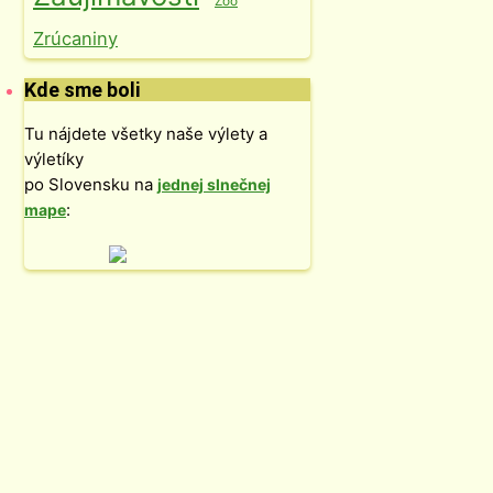
Zoo
Zrúcaniny
Kde sme boli
Tu nájdete všetky naše výlety a
výletíky
po Slovensku na
jednej slnečnej
:
mape