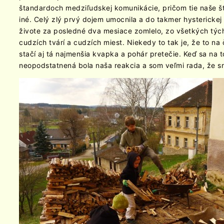
štandardoch medziľudskej komunikácie, pričom tie naše š
iné. Celý zlý prvý dojem umocnila a do takmer hystericke
živote za posledné dva mesiace zomlelo, zo všetkých tých
cudzích tvárí a cudzích miest. Niekedy to tak je, že to n
stačí aj tá najmenšia kvapka a pohár pretečie. Keď sa na 
neopodstatnená bola naša reakcia a som veľmi rada, že sm