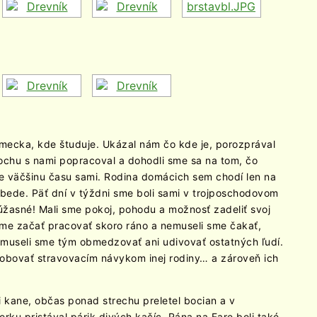
emecka, kde študuje. Ukázal nám čo kde je, porozprával
ochu s nami popracoval a dohodli sme sa na tom, čo
re väčšinu času sami. Rodina domácich sem chodí len na
obede. Päť dní v týždni sme boli sami v trojposchodovom
o úžasné! Mali sme pokoj, pohodu a možnosť zadeliť svoj
sme začať pracovať skoro ráno a nemuseli sme čakať,
emuseli sme tým obmedzovať ani udivovať ostatných ľudí.
ôsobovať stravovacím návykom inej rodiny… a zároveň ich
i kane, občas ponad strechu preletel bocian a v
erku pristával párik divých kačíc. Rána na Fare boli také