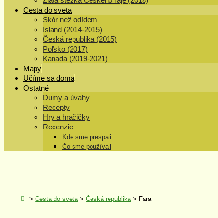
Zlatá stezka Českého ráje (2018)
Cesta do sveta
Skôr než odídem
Island (2014-2015)
Česká republika (2015)
Poľsko (2017)
Kanada (2019-2021)
Mapy
Učíme sa doma
Ostatné
Dumy a úvahy
Recepty
Hry a hračičky
Recenzie
Kde sme prespali
Čo sme používali
>
Cesta do sveta
>
Česká republika
>
Fara