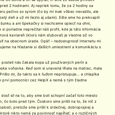
n pred 2 hodinami. Aj napriek tomu, že za 2 hodiny sa
eru pečivo so syrom (čo by mi inak vôbec nevadilo, ale
lý deň a už mi liezlo aj ušami). Ešte sme ho prekvapili
ni šunku a ani špekačky si nechceme opiecť na ohni,
i poriadne neprečítal náš profil, kde je táto informácia
tová kaviareň (ktorú nám sľuboval) je vlastne až vo
siť na obecnom úrade. Opäť – nedostupnosť internetu mi
jeme na hľadanie si ďalších umiestnení a komunikáciu s
Na posteli nás čakala kopa už používaných perín a
pánska voňavka. Keď som si unavená líhala na matrac, mala
 Prišlo mi, že takto sa k ľuďom nepristupuje… a chlapíka
ho prví pomocníci cez HelpX a nemá s tým žiadne
 dosť síl na to, aby sme boli schopní začať toto miesto
, čo bolo pred tým. Čoskoro sme prišli na to, že nič z
alosti, pretože sme prišli k srdečnej, dobroprajnej a
 ktoré nikto nemá za povinnosť napĺňať; a o rozličných