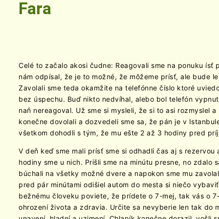
Fara
Celé to začalo akosi čudne: Reagovali sme na ponuku ísť
nám odpísal, že je to možné, že môžeme prísť, ale bude l
Zavolali sme teda okamžite na telefónne číslo ktoré uviedol
bez úspechu. Buď nikto nedvíhal, alebo bol telefón vypnut
naň nereagoval. Už sme si mysleli, že si to asi rozmyslel 
konečne dovolali a dozvedeli sme sa, že pán je v Istanbul
všetkom dohodli s tým, že mu ešte 2 až 3 hodiny pred pr
V deň keď sme mali prísť sme si odhadli čas aj s rezervou 
hodiny sme u nich. Prišli sme na minútu presne, no zdalo s
búchali na všetky možné dvere a napokon sme mu zavolali,
pred pár minútami odišiel autom do mesta si niečo vybaviť
bežnému človeku poviete, že prídete o 7-mej, tak vás o 7-
ohrození života a zdravia. Určite sa nevyberie len tak do 
unavení, hladní a uzimení. Chlapík konečne dorazil, vošli 