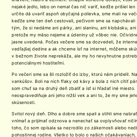
nejaké jedlo, lebo on nemal čas nič variť, keďže prišiel le
určite dá uvariť aspoň obyčajná polievka, sme mali na več
keďže sme ten deň cestovali, pečivom sme sa napchávali ce
tým, že si nedáme ani párky, ani slaninu, ani klobásku, a
pretože my mäso nejeme a údeniny už vôbec nie. Očividne s
jasne uvedená. Počas večere sme sa dozvedeli, že interne
vedľajšej dedine a ak chceme ísť na internet, môžeme skú
v bežnom živote neprekáža, ale my ho nevyhnutne potrebu
potenciálnymi hostiteľmi.
Po večeri sme sa šli rozložiť do izby, ktorú nám pridelil. 
vankúšov. Boli na nich fľaky od kávy a bola z nich cítiť 
som chuť sa na druhý deň zbaliť a ísť si hľadať iné miesto.
neospravedlňuje ani jeho nižší vek a ani to, že my sme je
skúsenosti.
Svitol nový deň. Dlho a dobre sme spali a stihli sme nabrať
vnímať a prijímať odznova a nenechať sa ovplyvňovať ničím
toho, čo som opísala sa nezrodilo zo zákernosti alebo nedb
pohostinnej rodine. Všetko to bolo o našich očakávaniach,