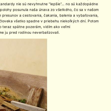
tandardy nie sú nevyhnutne “lepšie“… no sú každopádne
j polohy posunula naša únava zo všetkého, čo sa v našom
 presunov a cestovania, čakania, balenia a vybaľovania,
a človeka všetko spadne v priebehu niekoľkých dní. Potom
to teraz spätne pozerám, vidím ako veľmi
e ju pred rodinou neverbalizovali.