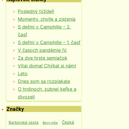
Posledný týždeň
Momenty, chvíle a zistenia
S deťmi v Camphille – 2.
časť
S deťmi v Camphille – 1. časť
V časoch pandémie IV.
Za dve hrste semiačok
Vitaj doma! Chýbal si nám!
Leto
Dnes som sa rozplakala
O hrdinoch, zubnej kefke a
divozeli
Značky
Česká
Barborská cesta
Beny píše