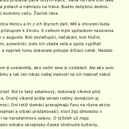
a poliach a námrazu na tráve. Budilo nehybnú dedinu.
 kostolnú vežu. Žiarivé rána.
a Honzu a tri z ich štyroch detí. Milí a otvorení ľudia
a prístupom k životu. S celkom iným spôsobom nazerania
 v auguste. Boli osviežujúci, nečakaní, boli hluční,
iami, autentickí, bolo ich všade veľa a spolu vypĺňali
, a napriek tomu dokonale pokope držiaci celok. Nedalo
m si uvedomila, ako veľmi sme si vzdialení. Ale ako som
vému a tak ten náraz našej inakosti na ich inakosť nebol
oznať. Bol to taký selankový, dokonalý víkend plný
áce. Druhý víkend prišla okrem rodiny domácich aj
 noci. Oni totiž domáci prenajímajú Faru na rôzne akcie.
jinskí a srbskí prisťahovalci, ktorí žijú dlhodobo v
í na narodeninovú oslavu. O týždeň už majú
ko-srbsko-ukrajinsko-české stretnutie kultúrny,