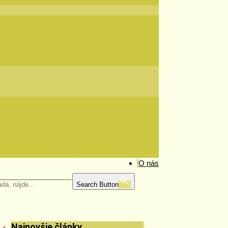
O nás
Search Button
Najnovšie články