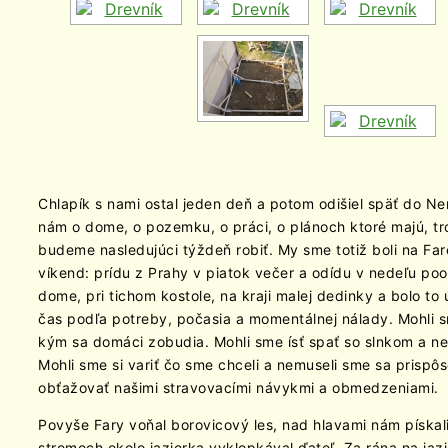
Chlapík s nami ostal jeden deň a potom odišiel späť do N
nám o dome, o pozemku, o práci, o plánoch ktoré majú, tr
budeme nasledujúci týždeň robiť. My sme totiž boli na Fa
víkend: prídu z Prahy v piatok večer a odídu v nedeľu po
dome, pri tichom kostole, na kraji malej dedinky a bolo t
čas podľa potreby, počasia a momentálnej nálady. Mohli 
kým sa domáci zobudia. Mohli sme ísť spať so slnkom a n
Mohli sme si variť čo sme chceli a nemuseli sme sa prisp
obťažovať našimi stravovacími návykmi a obmedzeniami.
Povyše Fary voňal borovicový les, nad hlavami nám pískal
stromoch okolo jazierka vyklopkával ďateľ. Za rána na jazi