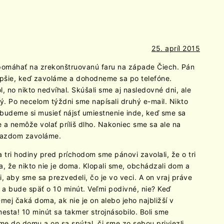
25. apríl 2015
 pomáhať na zrekonštruovanú faru na západe Čiech. Pán
epšie, keď zavoláme a dohodneme sa po telefóne.
, no nikto nedvíhal. Skúšali sme aj nasledovné dni, ale
ý. Po necelom týždni sme napísali druhý e-mail. Nikto
a budeme si musieť nájsť umiestnenie inde, keď sme sa
e a nemôže volať príliš dlho. Nakoniec sme sa ale na
íjazdom zavoláme.
a tri hodiny pred príchodom sme pánovi zavolali, že o tri
a, že nikto nie je doma. Klopali sme, obchádzali dom a
 aby sme sa prezvedeli, čo je vo veci. A on vraj práve
 a bude späť o 10 minút. Veľmi podivné, nie? Keď
mej čaká doma, ak nie je on alebo jeho najbližší v
mesta! 10 minút sa takmer strojnásobilo. Boli sme
sme do domu a on sa spýtal, či sme zo sebou priviezli