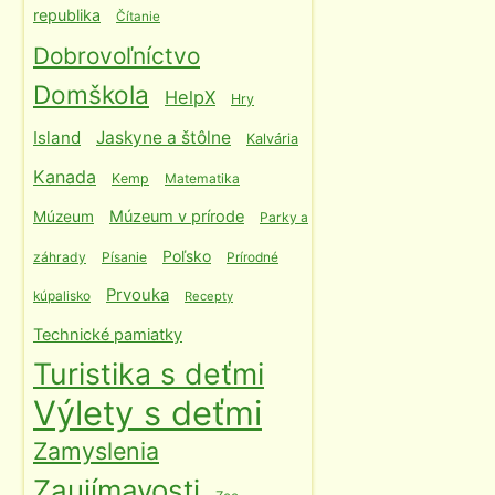
republika
Čítanie
Dobrovoľníctvo
Domškola
HelpX
Hry
Island
Jaskyne a štôlne
Kalvária
Kanada
Kemp
Matematika
Múzeum v prírode
Múzeum
Parky a
Poľsko
záhrady
Písanie
Prírodné
Prvouka
kúpalisko
Recepty
Technické pamiatky
Turistika s deťmi
Výlety s deťmi
Zamyslenia
Zaujímavosti