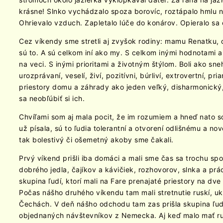
krásne! Slnko vychádzalo spoza borovíc, roztápalo hmlu n
Ohrievalo vzduch. Zapletalo lúče do konárov. Opieralo sa o
Cez víkendy sme stretli aj zvyšok rodiny: mamu Renatku, otc
sú to. A sú celkom iní ako my. S celkom inými hodnotami 
na veci. S inými prioritami a životným štýlom. Boli ako sneh
urozprávaní, veselí, živí, pozitívni, búrliví, extrovertní, pr
priestory domu a záhrady ako jeden veľký, disharmonický
sa neobľúbiť si ich.
Chvíľami som aj mala pocit, že im rozumiem a hneď nato so
už písala, sú to ľudia tolerantní a otvorení odlišnému a no
tak bolestivý či ošemetný akoby sme čakali.
Prvý víkend prišli iba domáci a mali sme čas sa trochu sp
dobrého jedla, čajíkov a kávičiek, rozhovorov, slnka a pr
skupina ľudí, ktorí mali na Fare prenajaté priestory na dve
Počas nášho druhého víkendu tam mali stretnutie ruskí, ukra
Čechách. V deň nášho odchodu tam zas prišla skupina ľud
objednaných návštevníkov z Nemecka. Aj keď malo mať rus