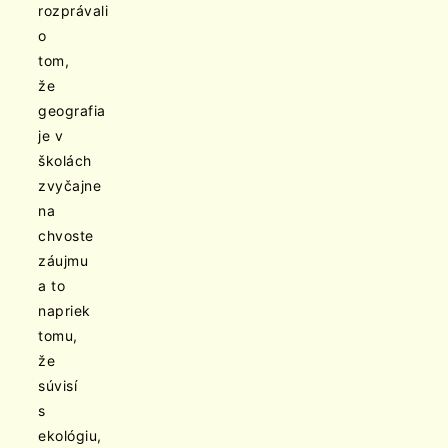
rozprávali
o
tom,
že
geografia
je v
školách
zvyčajne
na
chvoste
záujmu
a to
napriek
tomu,
že
súvisí
s
ekológiu,