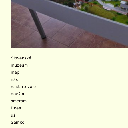
Slovenské
múzeum
máp
nás
naštartovalo
novým
smerom.
Dnes
už
Samko