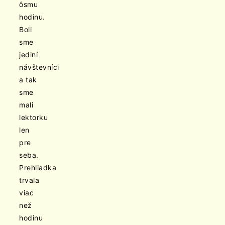
ôsmu
hodinu.
Boli
sme
jediní
návštevníci
a tak
sme
mali
lektorku
len
pre
seba.
Prehliadka
trvala
viac
než
hodinu