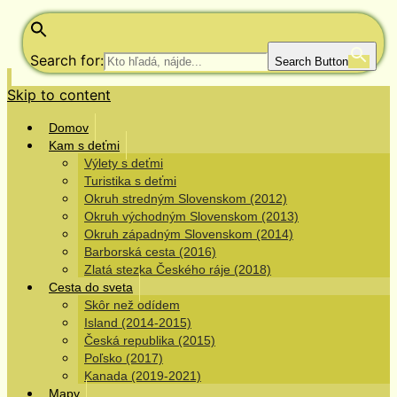
Search for:
Search Button
Skip to content
Domov
Kam s deťmi
Výlety s deťmi
Turistika s deťmi
Okruh stredným Slovenskom (2012)
Okruh východným Slovenskom (2013)
Okruh západným Slovenskom (2014)
Barborská cesta (2016)
Zlatá stezka Českého ráje (2018)
Cesta do sveta
Skôr než odídem
Island (2014-2015)
Česká republika (2015)
Poľsko (2017)
Kanada (2019-2021)
Mapy