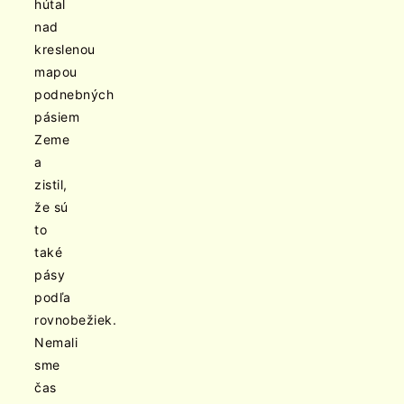
hútal
nad
kreslenou
mapou
podnebných
pásiem
Zeme
a
zistil,
že sú
to
také
pásy
podľa
rovnobežiek.
Nemali
sme
čas