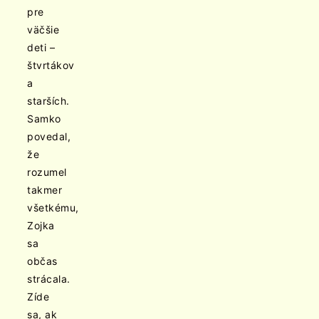
pre
väčšie
deti –
štvrtákov
a
starších.
Samko
povedal,
že
rozumel
takmer
všetkému,
Zojka
sa
občas
strácala.
Zíde
sa, ak