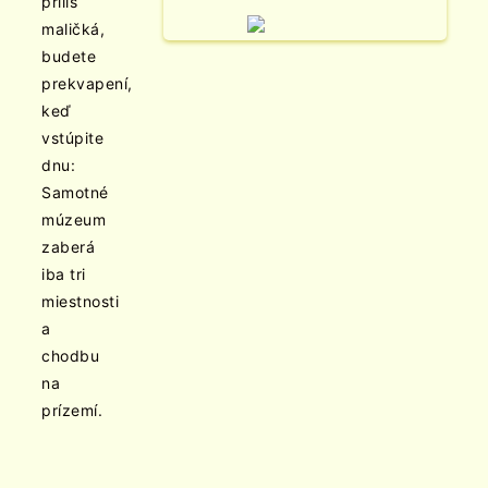
príliš
maličká,
budete
prekvapení,
keď
vstúpite
dnu:
Samotné
múzeum
zaberá
iba tri
miestnosti
a
chodbu
na
prízemí.