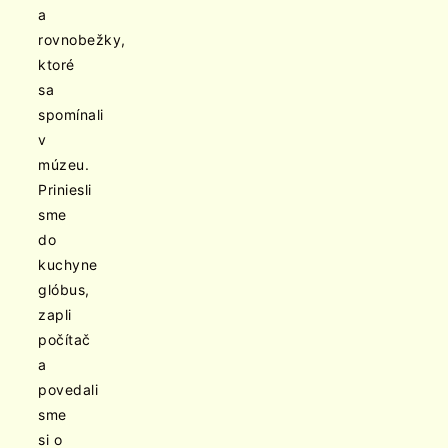
a
rovnobežky,
ktoré
sa
spomínali
v
múzeu.
Priniesli
sme
do
kuchyne
glóbus,
zapli
počítač
a
povedali
sme
si o