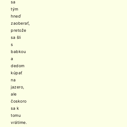
sa
tým
hneď
zaoberať,
pretože
sa šli
s
babkou
a
dedom
kúpať
na
jazero,
ale
čoskoro
sa k
tomu
vrátime.