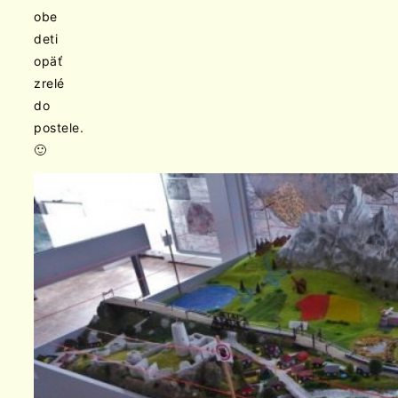
obe
deti
opäť
zrelé
do
postele.
🙂