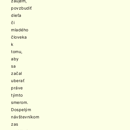
záujem,
povzbudiť
dieťa
či
mladého
človeka
k
tomu,
aby
sa
začal
uberať
práve
týmto
smerom.
Dospelým
návštevníkom
zas