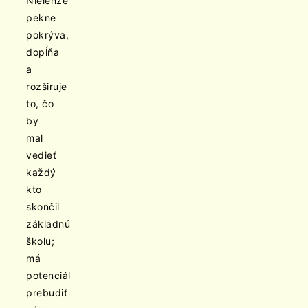
Nielenže
pekne
pokrýva,
dopĺňa
a
rozširuje
to, čo
by
mal
vedieť
každý
kto
skončil
základnú
školu;
má
potenciál
prebudiť