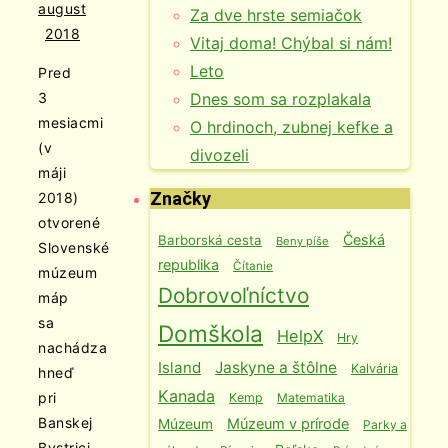
august
Za dve hrste semiačok
2018
Vitaj doma! Chýbal si nám!
Leto
Pred
Dnes som sa rozplakala
3
mesiacmi
O hrdinoch, zubnej kefke a
(v
divozeli
máji
Značky
2018)
otvorené
Česká
Barborská cesta
Beny píše
Slovenské
republika
Čítanie
múzeum
Dobrovoľníctvo
máp
sa
Domškola
HelpX
Hry
nachádza
Island
Jaskyne a štôlne
Kalvária
hneď
Kanada
pri
Kemp
Matematika
Banskej
Múzeum v prírode
Múzeum
Parky a
Bystrici,