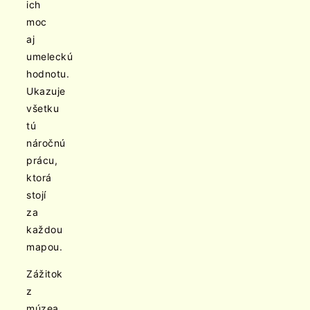
ich
moc
aj
umeleckú
hodnotu.
Ukazuje
všetku
tú
náročnú
prácu,
ktorá
stojí
za
každou
mapou.
Zážitok
z
múzea