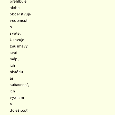
prehlbuje
alebo
občerstvuje
vedomosti
o
svete.
Ukazuje
zaujímavý
svet
máp,
ich
históriu
aj
súčasnosť,
ich
význam
a
dôležitosť,