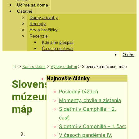
Učíme sa doma
Ostatné
Dumy a úvahy
Recepty
Hry a hračičky
Recenzie
Kde sme prespali
Čo sme používali
O nás
>
Kam s deťmi
>
Výlety s deťmi
>
Slovenské múzeum máp
Najnovšie články
Slovenské
Posledný týždeň
múzeum
Momenty, chvíle a zistenia
máp
S deťmi v Camphille – 2.
časť
S deťmi v Camphille – 1. časť
9.
V časoch pandémie IV.