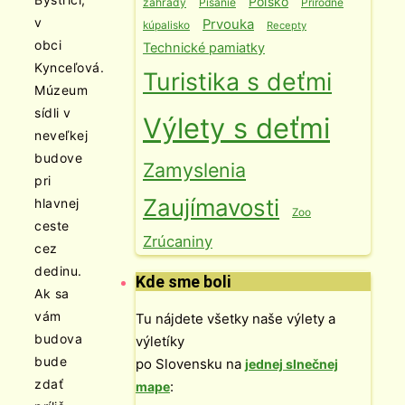
Poľsko
záhrady
Písanie
Prírodné
v
Prvouka
kúpalisko
Recepty
obci
Technické pamiatky
Kynceľová.
Turistika s deťmi
Múzeum
sídli v
Výlety s deťmi
neveľkej
budove
Zamyslenia
pri
Zaujímavosti
hlavnej
Zoo
ceste
Zrúcaniny
cez
dedinu.
Kde sme boli
Ak sa
vám
Tu nájdete všetky naše výlety a
budova
výletíky
bude
po Slovensku na
jednej slnečnej
zdať
:
mape