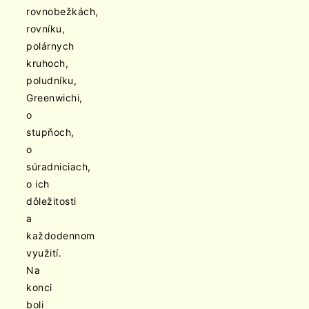
rovnobežkách,
rovníku,
polárnych
kruhoch,
poludníku,
Greenwichi,
o
stupňoch,
o
súradniciach,
o ich
dôležitosti
a
každodennom
využití.
Na
konci
boli