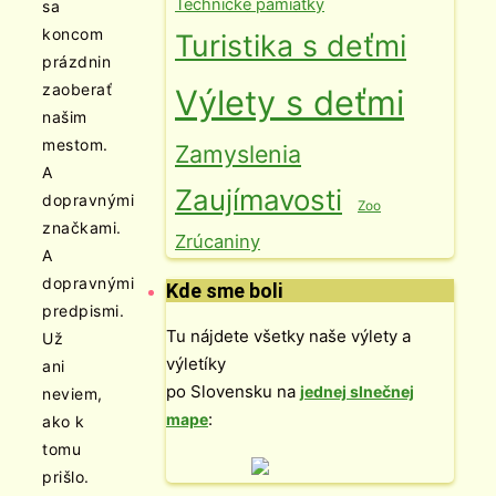
Technické pamiatky
sa
koncom
Turistika s deťmi
prázdnin
zaoberať
Výlety s deťmi
našim
mestom.
Zamyslenia
A
Zaujímavosti
dopravnými
Zoo
značkami.
Zrúcaniny
A
dopravnými
Kde sme boli
predpismi.
Tu nájdete všetky naše výlety a
Už
výletíky
ani
po Slovensku na
jednej slnečnej
neviem,
:
mape
ako k
tomu
prišlo.