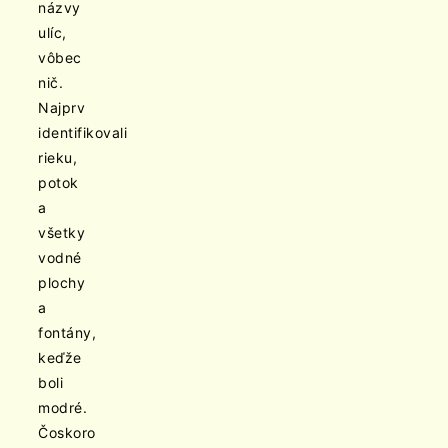
názvy
ulíc,
vôbec
nič.
Najprv
identifikovali
rieku,
potok
a
všetky
vodné
plochy
a
fontány,
keďže
boli
modré.
Čoskoro