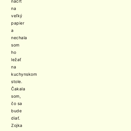
náčrt
na
veľký
papier
a
nechala
som
ho
ležať
na
kuchynskom
stole.
Čakala
som,
čo sa
bude
diať.
Zojka