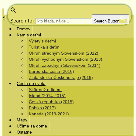
Skip to content
Search for:
Search Button
Domov
Kam s deťmi
Výlety s deťmi
Turistika s deťmi
Okruh stredným Slovenskom (2012)
Okruh východným Slovenskom (2013)
Okruh západným Slovenskom (2014)
Barborská cesta (2016)
Zlatá stezka Českého ráje (2018)
Cesta do sveta
Skôr než odídem
Island (2014-2015)
Česká republika (2015)
Poľsko (2017)
Kanada (2019-2021)
Mapy
Učíme sa doma
Ostatné