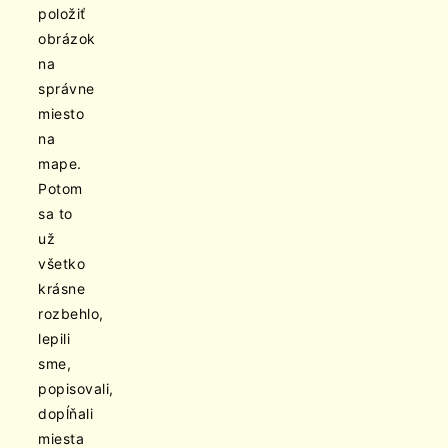
položiť
obrázok
na
správne
miesto
na
mape.
Potom
sa to
už
všetko
krásne
rozbehlo,
lepili
sme,
popisovali,
dopĺňali
miesta