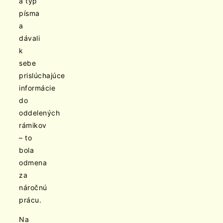
a typ
písma
a
dávali
k
sebe
prislúchajúce
informácie
do
oddelených
rámikov
– to
bola
odmena
za
náročnú
prácu.
Na