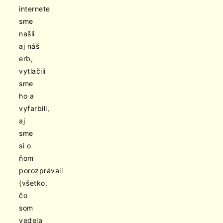
internete
sme
našli
aj náš
erb,
vytlačili
sme
ho a
vyfarbili,
aj
sme
si o
ňom
porozprávali
(všetko,
čo
som
vedela