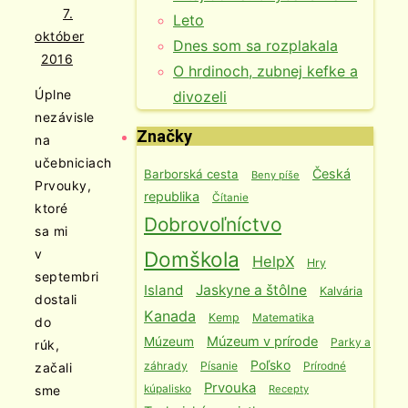
7.
Leto
október
Dnes som sa rozplakala
2016
O hrdinoch, zubnej kefke a
Úplne
divozeli
nezávisle
Značky
na
učebniciach
Česká
Barborská cesta
Beny píše
Prvouky,
republika
Čítanie
ktoré
Dobrovoľníctvo
sa mi
v
Domškola
HelpX
Hry
septembri
Island
Jaskyne a štôlne
Kalvária
dostali
Kanada
Kemp
Matematika
do
Múzeum v prírode
Múzeum
Parky a
rúk,
Poľsko
záhrady
Písanie
Prírodné
začali
Prvouka
kúpalisko
Recepty
sme