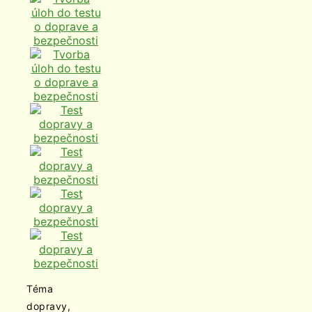
Téma
dopravy,