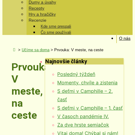
Dumy a úvahy
Recepty
Hry a hračičky
Recenzie
Kde sme prespali
Čo sme používali
O nás
>
Učíme sa doma
>
Prvouka: V meste, na ceste
Najnovšie články
Prvouka:
Posledný týždeň
V
Momenty, chvíle a zistenia
meste,
S deťmi v Camphille – 2.
časť
na
S deťmi v Camphille – 1. časť
ceste
V časoch pandémie IV.
Za dve hrste semiačok
Vitaj doma! Chýbal si nám!