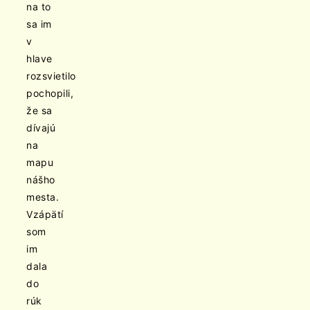
na to
sa im
v
hlave
rozsvietilo
pochopili,
že sa
dívajú
na
mapu
nášho
mesta.
Vzápätí
som
im
dala
do
rúk