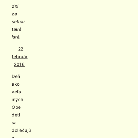
dni
za
sebou
také
isté.
22.
február
2016
Deň
ako
veľa
iných.
Obe
deti
sa
doliečujú
z