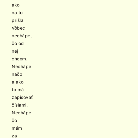
ako
na to
prišla.
Vôbec
nechápe,
čo od
nej
chcem.
Nechápe,
načo
a ako
to má
zapisovať
číslami.
Nechápe,
čo
mám
za