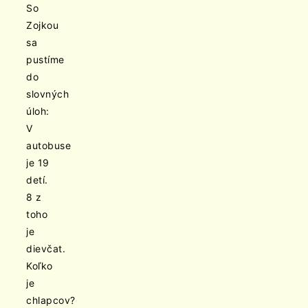
So
Zojkou
sa
pustíme
do
slovných
úloh:
V
autobuse
je 19
detí.
8 z
toho
je
dievčat.
Koľko
je
chlapcov?