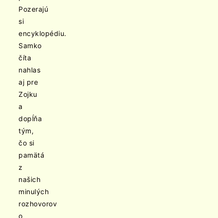
Pozerajú
si
encyklopédiu.
Samko
číta
nahlas
aj pre
Zojku
a
dopĺňa
tým,
čo si
pamätá
z
našich
minulých
rozhovorov
o