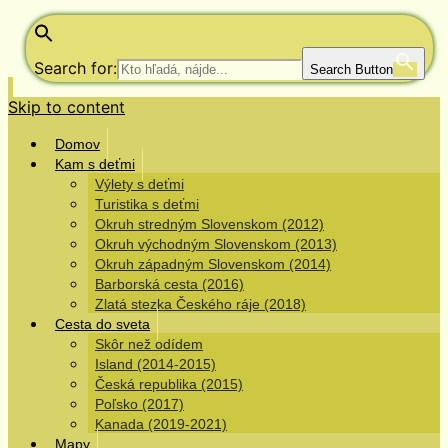
Search for:
Search Button
Skip to content
Domov
Kam s deťmi
Výlety s deťmi
Turistika s deťmi
Okruh stredným Slovenskom (2012)
Okruh východným Slovenskom (2013)
Okruh západným Slovenskom (2014)
Barborská cesta (2016)
Zlatá stezka Českého ráje (2018)
Cesta do sveta
Skôr než odídem
Island (2014-2015)
Česká republika (2015)
Poľsko (2017)
Kanada (2019-2021)
Mapy