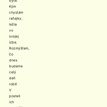
byte.
Kým
chystám
raňajky,
ležia
vo
svojej
izbe.
Rozmýšľam,
čo
dnes
budeme
celý
deň
robiť.
V
posteli
ich