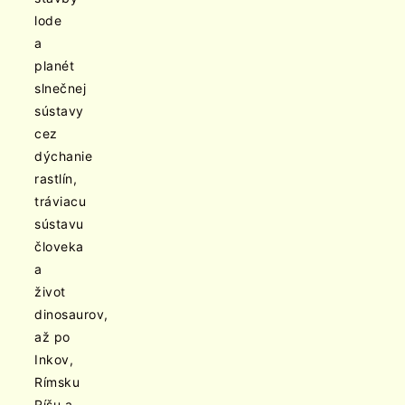
lode
a
planét
slnečnej
sústavy
cez
dýchanie
rastlín,
tráviacu
sústavu
človeka
a
život
dinosaurov,
až po
Inkov,
Rímsku
Ríšu a