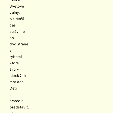
Svetové
vojny.
Najdlhší
čas
strávime
na
dvojstrane
s
rybami,
ktoré
žijú v
hlbokých
moriach.
Deti
si
nevedia
predstaviť,