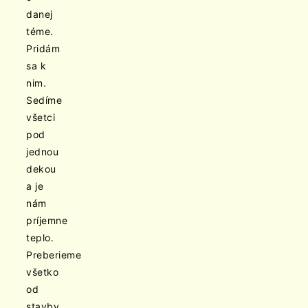
danej
téme.
Pridám
sa k
nim.
Sedíme
všetci
pod
jednou
dekou
a je
nám
príjemne
teplo.
Preberieme
všetko
od
stavby