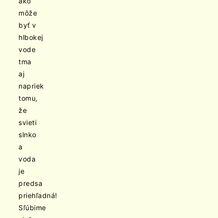
ako
môže
byť v
hlbokej
vode
tma
aj
napriek
tomu,
že
svieti
slnko
a
voda
je
predsa
priehľadná!
Sľúbime