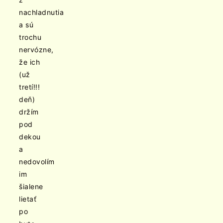
nachladnutia
a sú
trochu
nervózne,
že ich
(už
tretí!!!
deň)
držím
pod
dekou
a
nedovolím
im
šialene
lietať
po