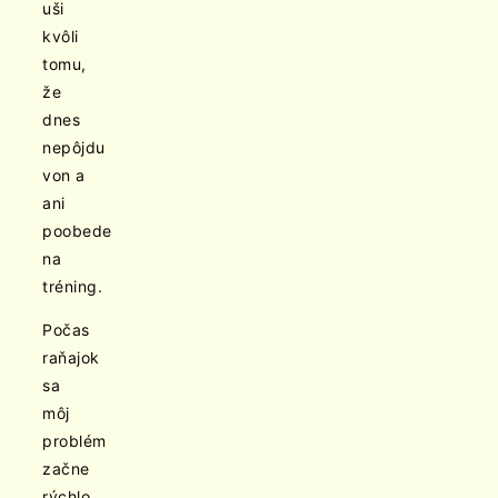
uši
kvôli
tomu,
že
dnes
nepôjdu
von a
ani
poobede
na
tréning.
Počas
raňajok
sa
môj
problém
začne
rýchlo