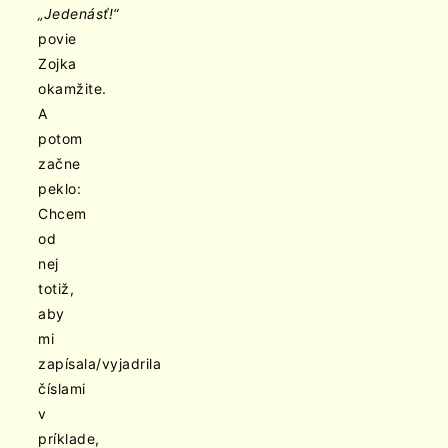
„Jedenásť!“
povie
Zojka
okamžite.
A
potom
začne
peklo:
Chcem
od
nej
totiž,
aby
mi
zapísala/vyjadrila
číslami
v
príklade,