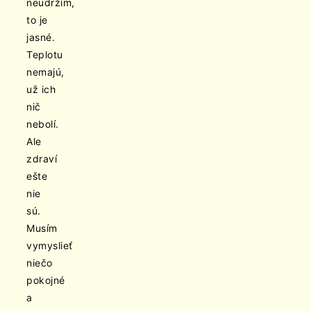
neudržím,
to je
jasné.
Teplotu
nemajú,
už ich
nič
nebolí.
Ale
zdraví
ešte
nie
sú.
Musím
vymyslieť
niečo
pokojné
a