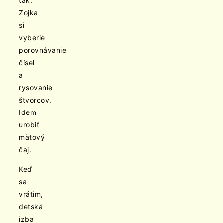
tak.
Zojka
si
vyberie
porovnávanie
čísel
a
rysovanie
štvorcov.
Idem
urobiť
mätový
čaj.
Keď
sa
vrátim,
detská
izba