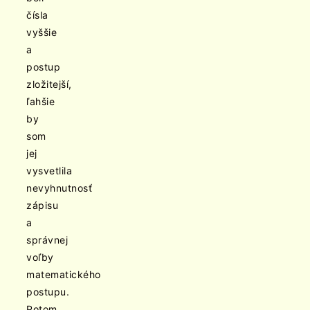
čísla
vyššie
a
postup
zložitejší,
ľahšie
by
som
jej
vysvetlila
nevyhnutnosť
zápisu
a
správnej
voľby
matematického
postupu.
Potom