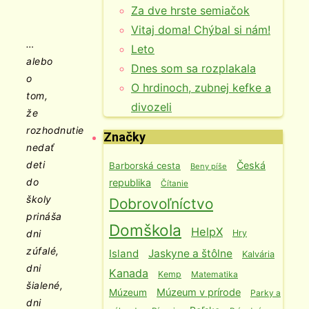
Za dve hrste semiačok
Vitaj doma! Chýbal si nám!
…
Leto
alebo
Dnes som sa rozplakala
o
O hrdinoch, zubnej kefke a
tom,
divozeli
že
rozhodnutie
Značky
nedať
deti
Česká
Barborská cesta
Beny píše
do
republika
Čítanie
školy
Dobrovoľníctvo
prináša
Domškola
HelpX
Hry
dni
zúfalé,
Island
Jaskyne a štôlne
Kalvária
dni
Kanada
Kemp
Matematika
šialené,
Múzeum v prírode
Múzeum
Parky a
dni