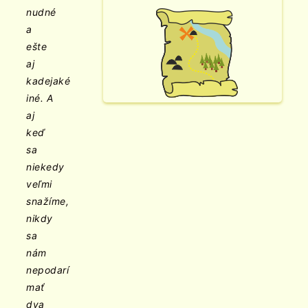
nudné
a
ešte
aj
kadejaké
iné. A
aj
keď
sa
niekedy
veľmi
snažíme,
nikdy
sa
nám
nepodarí
mať
dva