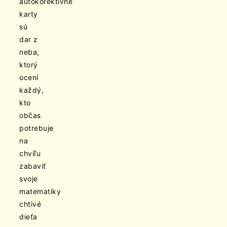
autokorektívne
karty
sú
dar z
neba,
ktorý
ocení
každý,
kto
občas
potrebuje
na
chvíľu
zabaviť
svoje
matematiky
chtivé
dieťa