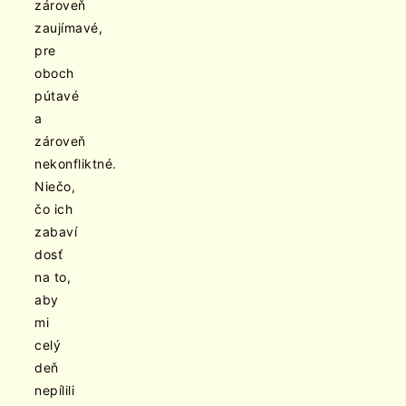
zároveň
zaujímavé,
pre
oboch
pútavé
a
zároveň
nekonfliktné.
Niečo,
čo ich
zabaví
dosť
na to,
aby
mi
celý
deň
nepílili