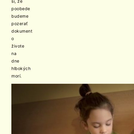
si, že
poobede
budeme
pozerať
dokument
o
živote
na
dne
hlbokých
morí.