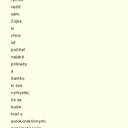
riešiť
sám:
Zojka
si
chce
ísť
počítať
nejaké
príklady
a
Samko
si zas
vymyslel,
že sa
bude
hrať s
autokorektívnymi