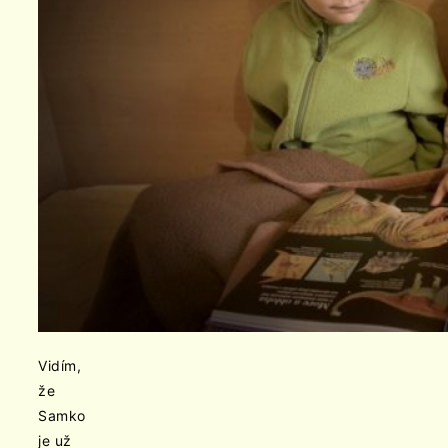
Vidím,
že
Samko
je už