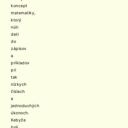
koncept
matematiky,
ktorý
núti
deti
do
zápisov
a
príkladov
pri
tak
nízkych
číslach
a
jednoduchých
úkonoch.
Kebyže
boli