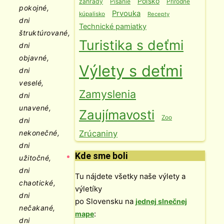
Poľsko
záhrady
Písanie
Prírodné
pokojné,
Prvouka
kúpalisko
Recepty
dni
Technické pamiatky
štruktúrované,
Turistika s deťmi
dni
objavné,
Výlety s deťmi
dni
veselé,
Zamyslenia
dni
unavené,
Zaujímavosti
Zoo
dni
Zrúcaniny
nekonečné,
dni
Kde sme boli
užitočné,
dni
Tu nájdete všetky naše výlety a
chaotické,
výletíky
dni
po Slovensku na
jednej slnečnej
nečakané,
:
mape
dni